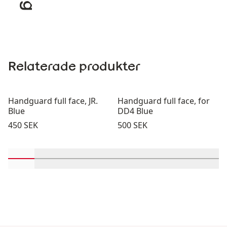
Relaterade produkter
Handguard full face, JR.
Handguard full face, for
Blue
DD4 Blue
Pris:
Pris:
450 SEK
500 SEK
Rulla in-visningsprodukter 1 genom 2
Rulla in-visningsprodukter 3 genom 4
Rulla in-visningsprodukter 5 genom 6
Rulla in-visningsprodukter 7 g
Rulla in-visningsprodukt
Rulla in-visningsp
Rulla in-vi
Rulla