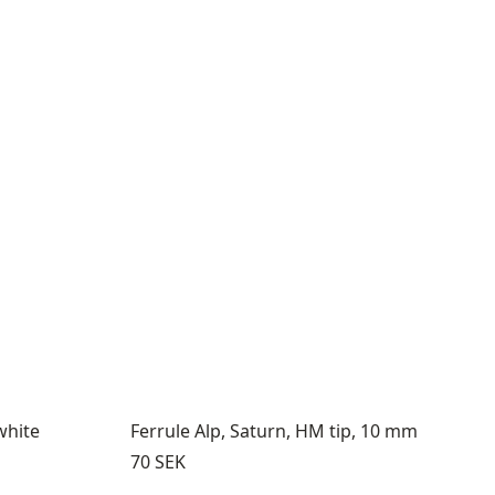
white
Ferrule Alp, Saturn, HM tip, 10 mm
Pris:
70 SEK