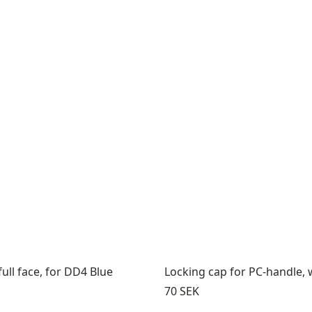
ll face, for DD4 Blue
Locking cap for PC-handle, 
Pris:
70 SEK