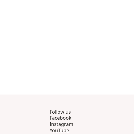
m 8
ukter 9 genom 12
visningsprodukter 13 genom 16
Follow us
Facebook
Instagram
YouTube