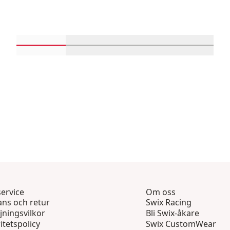
Rulla in-visningsprodukter 1 genom 4
Rulla in-visningsprodukter 5 geno
Rulla in-visningsprod
Rulla in-
ervice
Om oss
ans och retur
Swix Racing
jningsvilkor
Bli Swix-åkare
itetspolicy
Swix CustomWear