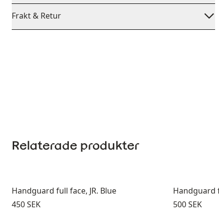
Frakt & Retur
Relaterade produkter
Handguard full face, JR. Blue
Handguard fu
Pris:
Pris:
450 SEK
500 SEK