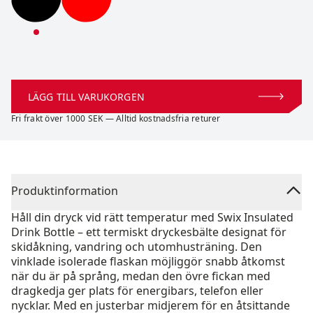
Swix Insulated Drink Bottle
Swix Insulated Drink Bottle
LÄGG TILL VARUKORGEN
Fri frakt över 1000 SEK — Alltid kostnadsfria returer
Produktinformation
Håll din dryck vid rätt temperatur med Swix Insulated
Drink Bottle – ett termiskt dryckesbälte designat för
skidåkning, vandring och utomhusträning. Den
vinklade isolerade flaskan möjliggör snabb åtkomst
när du är på språng, medan den övre fickan med
dragkedja ger plats för energibars, telefon eller
nycklar. Med en justerbar midjerem för en åtsittande