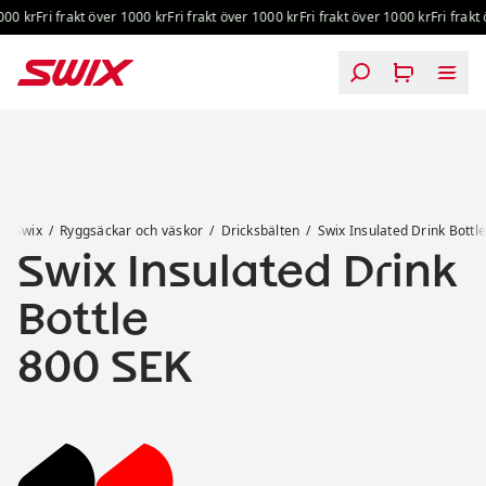
Hoppa till innehåll
00 kr
Fri frakt över 1000 kr
Fri frakt över 1000 kr
Fri frakt över 1000 kr
Fri frakt 
Swix Insulated Drink Bottle
Swix
Ryggsäckar och väskor
Dricksbälten
Swix Insulated Drink Bottl
Swix Insulated Drink
Bottle
Pris:
800 SEK