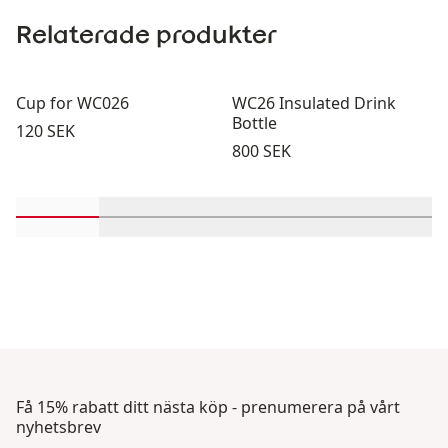
Relaterade produkter
Cup for WC026
WC26 Insulated Drink
Bottle
Pris:
120 SEK
Pris:
800 SEK
Rulla in-visningsprodukter 1 genom 2
Rulla in-visningsprodukter 3 genom 4
Rulla in-visningsprodukter 
Rulla in-visnings
Rulla i
Få 15% rabatt ditt nästa köp - prenumerera på vårt
nyhetsbrev