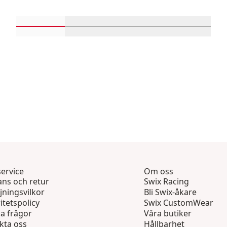
Rulla in-visningsprodukter 1 genom 4
Rulla in-visningsprodukter 5 geno
Rulla in-visningsprod
Rulla in-v
ervice
Om oss
ans och retur
Swix Racing
jningsvilkor
Bli Swix-åkare
itetspolicy
Swix CustomWear
ga frågor
Våra butiker
kta oss
Hållbarhet