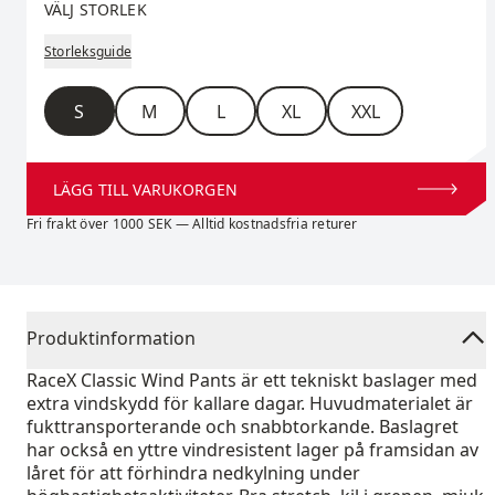
VÄLJ STORLEK
Storleksguide
Storlek
S
M
L
XL
XXL
LÄGG TILL VARUKORGEN
Fri frakt över 1000 SEK — Alltid kostnadsfria returer
Produktinformation
RaceX Classic Wind Pants är ett tekniskt baslager med
extra vindskydd för kallare dagar. Huvudmaterialet är
fukttransporterande och snabbtorkande. Baslagret
har också en yttre vindresistent lager på framsidan av
låret för att förhindra nedkylning under