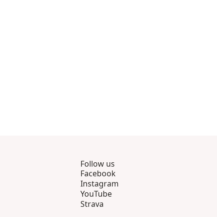
m 8
ukter 9 genom 12
isningsprodukter 13 genom 15
Follow us
Facebook
Instagram
YouTube
Strava