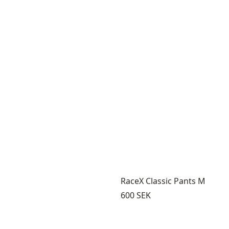
RaceX Classic Pants M
Pris:
600 SEK