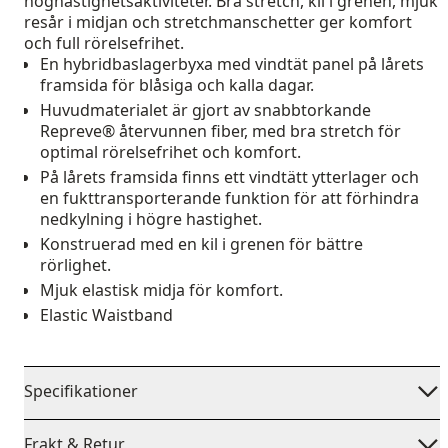
höghastighetsaktiviteter. Bra stretch, kil i grenen, mjuk
resår i midjan och stretchmanschetter ger komfort
och full rörelsefrihet.
En hybridbaslagerbyxa med vindtät panel på lårets
framsida för blåsiga och kalla dagar.
Huvudmaterialet är gjort av snabbtorkande
Repreve® återvunnen fiber, med bra stretch för
optimal rörelsefrihet och komfort.
På lårets framsida finns ett vindtätt ytterlager och
en fukttransporterande funktion för att förhindra
nedkylning i högre hastighet.
Konstruerad med en kil i grenen för bättre
rörlighet.
Mjuk elastisk midja för komfort.
Elastic Waistband
Specifikationer
Frakt & Retur