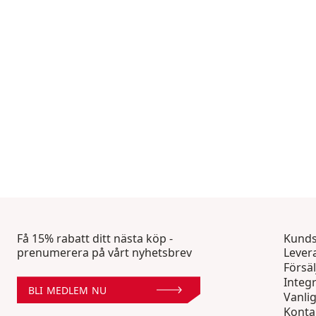
Få 15% rabatt ditt nästa köp -
Kunds
prenumerera på vårt nyhetsbrev
Lever
Försäl
Integr
BLI MEDLEM NU
Vanli
Konta