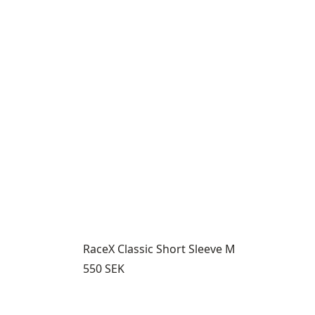
RaceX Classic Short Sleeve M
Pris:
550 SEK