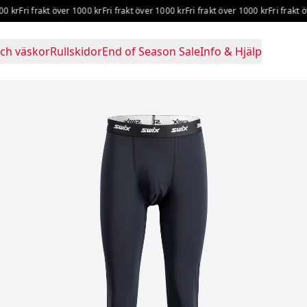
r
Fri frakt över 1000 kr
Fri frakt över 1000 kr
Fri frakt över 1000 kr
Fri frakt över
ch väskor
Rullskidor
End of Season Sale
Info & Hjälp