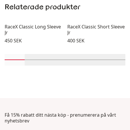
Relaterade produkter
RaceX Classic Long Sleeve
RaceX Classic Short Sleeve
Jr
Jr
Pris:
Pris:
450 SEK
400 SEK
Rulla in-visningsprodukter 1 genom 2
Rulla in-visningsprodukter 3 genom 4
Rulla in-visningsprodukter 5 ge
Rulla in-visningsproduk
Rulla in-visni
Rulla 
Få 15% rabatt ditt nästa köp - prenumerera på vårt
nyhetsbrev