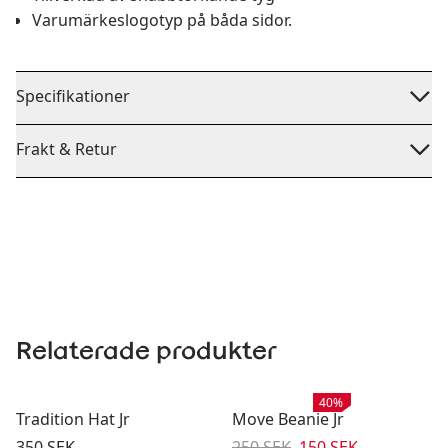
Varumärkeslogotyp på båda sidor.
Specifikationer
Frakt & Retur
Relaterade produkter
Rea
:
40%
Tradition Hat Jr
Move Beanie Jr
Pris:
Originalpris:
Reapris
:
350 SEK
250 SEK
150 SEK