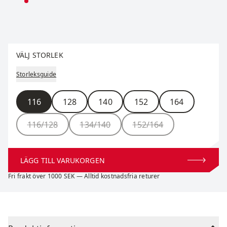
Välj storlek
VÄLJ STORLEK
Storleksguide
Storlek
116
128
140
152
164
116/128
134/140
152/164
LÄGG TILL VARUKORGEN
Fri frakt över 1000 SEK — Alltid kostnadsfria returer