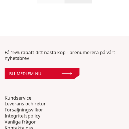
Rulla in-visningsprodukter 1 geno
Rulla in-visningsprodu
Få 15% rabatt ditt nästa köp - prenumerera på vårt
nyhetsbrev
BLI MEDLEM NU
Kundservice
Leverans och retur
Försäljningsvilkor
Integritetspolicy
Vanliga frågor
Kontakta oss