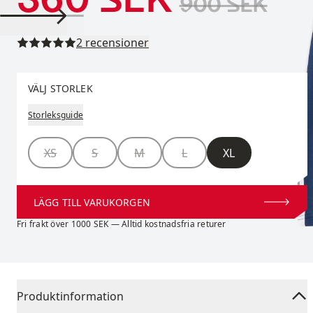
900 SEK
Läs alla recensioner
2 recensioner
Välj storlek
VÄLJ STORLEK
Storleksguide
Storlek
XS
S
M
L
XL
LÄGG TILL VARUKORGEN
Fri frakt över 1000 SEK — Alltid kostnadsfria returer
Produktinformation