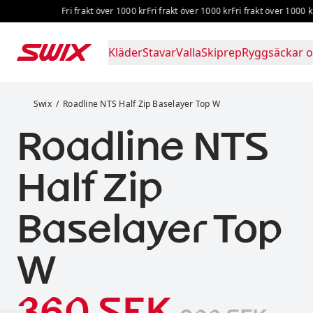
Hoppa till innehåll
Fri frakt över 1000 kr
Fri frakt över 1000 kr
Fri frakt över 1000 kr
Fri
Kläder
Stavar
Valla
Skiprep
Ryggsäckar o
Roadline NTS Half Zip Baselayer Top W
Swix
Roadline NTS Half Zip Baselayer Top W
Roadline NTS
Half Zip
Baselayer Top
W
Reapris
:
360 SEK
Originalpris: