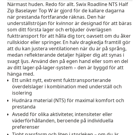
Närmast huden. Redo för allt. Swix Roadline NTS Half
Zip Baselayer Top W är gjord för de kallare dagarna
när prestanda fortfarande räknas. Den här
underställströjan för kvinnor är designad för att bäras
som ditt första lager och erbjuder överlägsen
fukttransport för att hålla dig torr, oavsett om du åker
rullskidor eller springer. En halv dragkedja framtill gör
att du kan justera ventilationen när du är på språng,
medan reflekterande detaljer hjälper dig att synas i
svagt ljus. Använd den på egen hand eller som en del
av ditt lager-på-lager-system – den är byggd för att
hänga med.
Ett unikt nytt, extremt fukttransporterande
överdelslager i kombination med underställ och
isolering
Hudnära material (NTS) för maximal komfort och
prestanda
Avsedd för olika aktiviteter, intensiteter eller
väderförhållanden, beroende på individuella
preferenser
Tight passform och liten i storleken – om du är