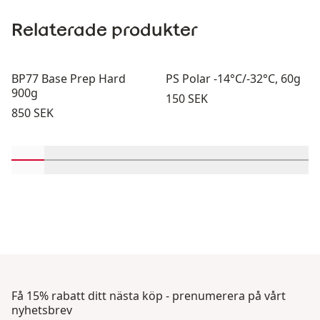
Relaterade produkter
BP77 Base Prep Hard
PS Polar -14°C/-32°C, 60g
900g
Pris:
150 SEK
Pris:
850 SEK
Rulla in-visningsprodukter 1 genom 2
Rulla in-visningsprodukter 3 genom 4
Rulla in-visningsprodukter 5 genom 6
Rulla in-visningsprodukter 7 geno
Rulla in-visningsprodukter 
Rulla in-visningsprodu
Rulla in-visning
Rulla in-v
Rulla
Få 15% rabatt ditt nästa köp - prenumerera på vårt
nyhetsbrev