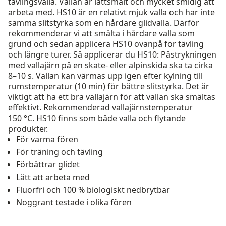
tävlingsvalla. Vallan är lättsmält och mycket smidig att
arbeta med. HS10 är en relativt mjuk valla och har inte
samma slitstyrka som en hårdare glidvalla. Därför
rekommenderar vi att smälta i hårdare valla som
grund och sedan applicera HS10 ovanpå för tävling
och längre turer. Så applicerar du HS10: Påstrykningen
med vallajärn på en skate- eller alpinskida ska ta cirka
8–10 s. Vallan kan värmas upp igen efter kylning till
rumstemperatur (10 min) för bättre slitstyrka. Det är
viktigt att ha ett bra vallajärn för att vallan ska smältas
effektivt. Rekommenderad vallajärnstemperatur
150 °C. HS10 finns som både valla och flytande
produkter.
För varma fören
För träning och tävling
Förbättrar glidet
Lätt att arbeta med
Fluorfri och 100 % biologiskt nedbrytbar
Noggrant testade i olika fören