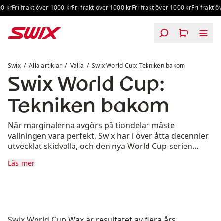
Hoppa till innehåll
kr
Fri frakt över 1000 kr
Fri frakt över 1000 kr
Fri frakt över 1000 kr
Fri frakt öve
Swix World Cup: Tekniken bakom
Swix
Alla artiklar
Valla
Swix World Cup: Tekniken bakom
Swix World Cup:
Tekniken bakom
När marginalerna avgörs på tiondelar måste
vallningen vara perfekt. Swix har i över åtta decennier
utvecklat skidvalla, och den nya World Cup-serien
markerar ett nytt kapitel i den historien.
Läs mer
Swix World Cup Wax är resultatet av flera års