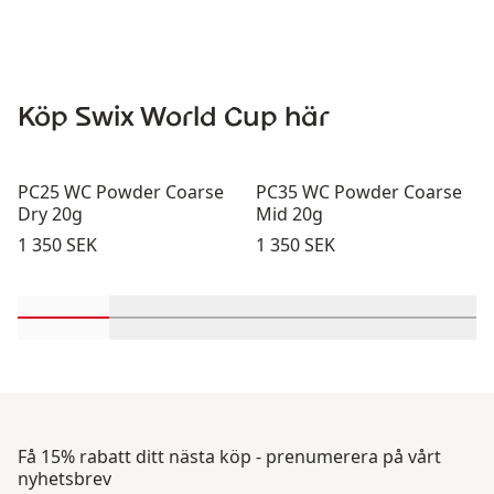
Köp Swix World Cup här
PC25 WC Powder Coarse
PC35 WC Powder Coarse
Dry 20g
Mid 20g
Pris:
Pris:
1 350 SEK
1 350 SEK
Rulla in-visningsprodukter 1 genom 2
Rulla in-visningsprodukter 3 genom 4
Rulla in-visningsprodukter 
Rulla in-visnings
Rulla i
Få 15% rabatt ditt nästa köp - prenumerera på vårt
nyhetsbrev