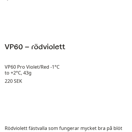
VP60 – rödviolett
VP60 Pro Violet/Red -1°C
to +2°C, 43g
Pris:
220 SEK
Rödviolett fästvalla som fungerar mycket bra på blöt