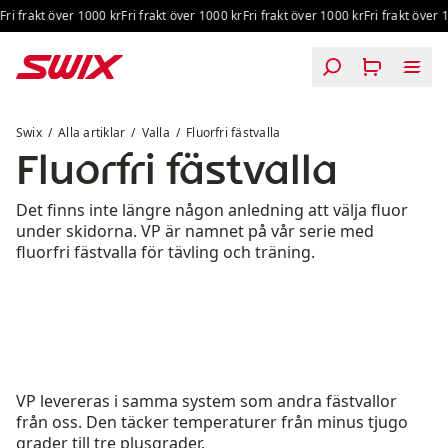
Hoppa till innehåll
frakt över 1000 kr
Fri frakt över 1000 kr
Fri frakt över 1000 kr
Fri frakt över 1000
Fluorfri fästvalla
Swix
Alla artiklar
Valla
Fluorfri fästvalla
Fluorfri fästvalla
Det finns inte längre någon anledning att välja fluor
under skidorna. VP är namnet på vår serie med
fluorfri fästvalla för tävling och träning.
VP levereras i samma system som andra fästvallor
från oss. Den täcker temperaturer från minus tjugo
grader till tre plusgrader.