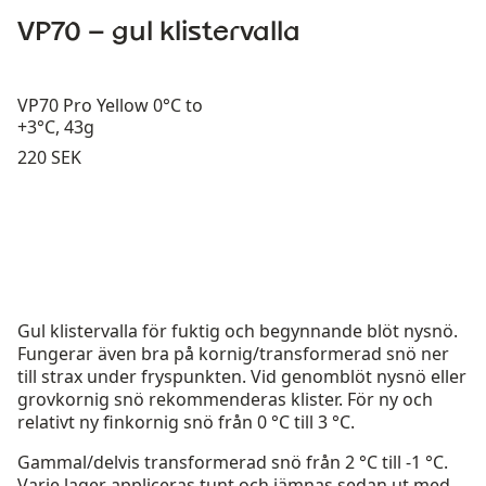
VP70 – gul klistervalla
VP70 Pro Yellow 0°C to
+3°C, 43g
Pris:
220 SEK
Gul klistervalla för fuktig och begynnande blöt nysnö.
Fungerar även bra på kornig/transformerad snö ner
till strax under fryspunkten. Vid genomblöt nysnö eller
grovkornig snö rekommenderas klister. För ny och
relativt ny finkornig snö från 0 °C till 3 °C.
Gammal/delvis transformerad snö från 2 °C till -1 °C.
Varje lager appliceras tunt och jämnas sedan ut med