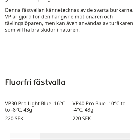
Denna fästvallan kännetecknas av de svarta burkarna.
VP är gjord för den hängivne motionären och
tävlingslöparen, men kan även användas av turåkaren
som vill ha bra skidor i naturen.
Fluorfri fästvalla
VP30 Pro Light Blue -16°C
VP40 Pro Blue -10°C to
to -8°C, 43g
-4°C, 43g
Pris:
Pris:
220 SEK
220 SEK