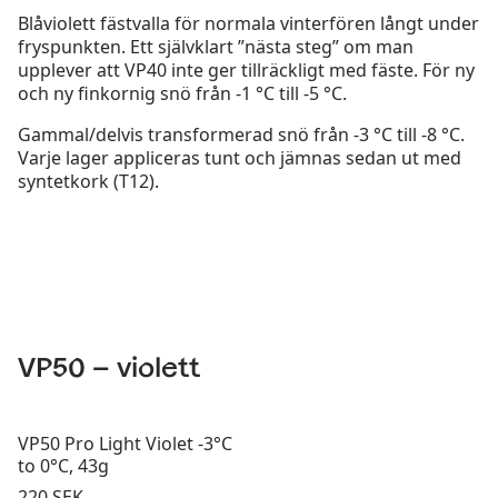
Blåviolett fästvalla för normala vinterfören långt under
fryspunkten. Ett självklart ”nästa steg” om man
upplever att VP40 inte ger tillräckligt med fäste. För ny
och ny finkornig snö från -1 °C till -5 °C.
Gammal/delvis transformerad snö från -3 °C till -8 °C.
Varje lager appliceras tunt och jämnas sedan ut med
syntetkork (T12).
VP50 – violett
VP50 Pro Light Violet -3°C
to 0°C, 43g
Pris:
220 SEK