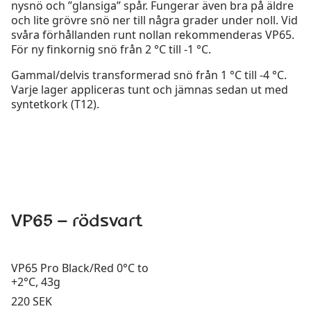
nysnö och ”glansiga” spår. Fungerar även bra på äldre
och lite grövre snö ner till några grader under noll. Vid
svåra förhållanden runt nollan rekommenderas VP65.
För ny finkornig snö från 2 °C till -1 °C.
Gammal/delvis transformerad snö från 1 °C till -4 °C.
Varje lager appliceras tunt och jämnas sedan ut med
syntetkork (T12).
VP65 – rödsvart
VP65 Pro Black/Red 0°C to
+2°C, 43g
Pris:
220 SEK