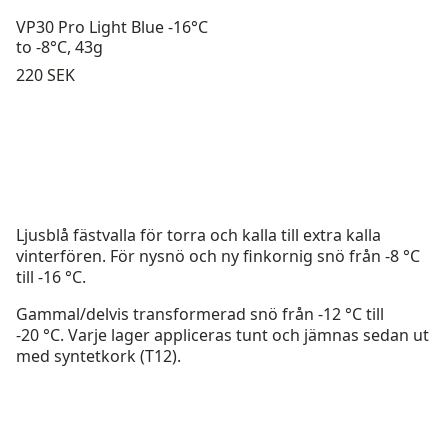
VP30 Pro Light Blue -16°C
to -8°C, 43g
Pris:
220 SEK
Ljusblå fästvalla för torra och kalla till extra kalla
vinterfören. För nysnö och ny finkornig snö från -8 °C
till -16 °C.
Gammal/delvis transformerad snö från -12 °C till
-20 °C. Varje lager appliceras tunt och jämnas sedan ut
med syntetkork (T12).