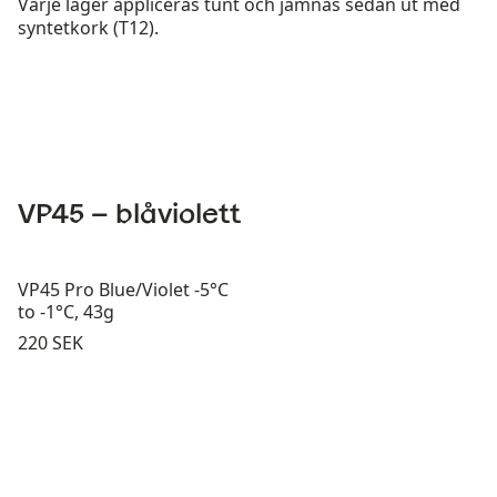
Varje lager appliceras tunt och jämnas sedan ut med
syntetkork (T12).
VP45 – blåviolett
VP45 Pro Blue/Violet -5°C
to -1°C, 43g
Pris:
220 SEK