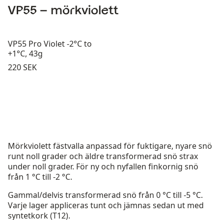
VP55 – mörkviolett
VP55 Pro Violet -2°C to
+1°C, 43g
Pris:
220 SEK
Mörkviolett fästvalla anpassad för fuktigare, nyare snö
runt noll grader och äldre transformerad snö strax
under noll grader. För ny och nyfallen finkornig snö
från 1 °C till -2 °C.
Gammal/delvis transformerad snö från 0 °C till -5 °C.
Varje lager appliceras tunt och jämnas sedan ut med
syntetkork (T12).