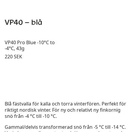
VP40 – blå
VP40 Pro Blue -10°C to
-4°C, 43g
Pris:
220 SEK
Blå fästvalla för kalla och torra vinterfören. Perfekt för
riktigt nordisk vinter. För ny och relativt ny finkornig
snö från -4 °C till -10 °C.
Gammal/delvis transformerad snö från -5 °C till -14 °C.