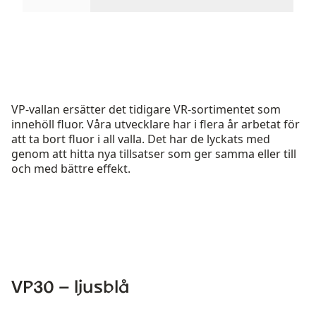
Rulla in-visningsprodukter 1 genom 2
Rulla in-visningsprodukter 3 geno
Rulla in-visningsprod
Rulla in-
VP-vallan ersätter det tidigare VR-sortimentet som
innehöll fluor. Våra utvecklare har i flera år arbetat för
att ta bort fluor i all valla. Det har de lyckats med
genom att hitta nya tillsatser som ger samma eller till
och med bättre effekt.
VP30 – ljusblå