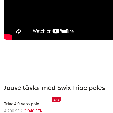
Jouve tävlar med Swix Triac poles
Rea
:
30%
Triac 4.0 Aero pole
Originalpris:
Reapris
:
4 200 SEK
2 940 SEK