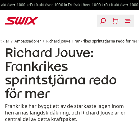
Hoppa till innehåll
kt över 1000 kr
Fri frakt över 1000 kr
Fri frakt över 1000 kr
Fri frakt över 1000 kr
Richard Jouve: Frankrikes sprintstjärna redo för mer
tiklar
Ambassadörer
Richard Jouve: Frankrikes sprintstjärna redo för me
Richard Jouve:
Frankrikes
sprintstjärna redo
för mer
Frankrike har byggt ett av de starkaste lagen inom
herrarnas längdskidåkning, och Richard Jouve är en
central del av detta kraftpaket.