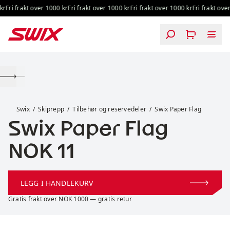
Hopp til innhold
r
Fri frakt over 1000 kr
Fri frakt over 1000 kr
Fri frakt over 1000 kr
Fri frakt over
Swix Paper Flag
Swix
Skiprepp
Tilbehør og reservedeler
Swix Paper Flag
Swix Paper Flag
Pris:
NOK 11
LEGG I HANDLEKURV
Gratis frakt over NOK 1000 — gratis retur