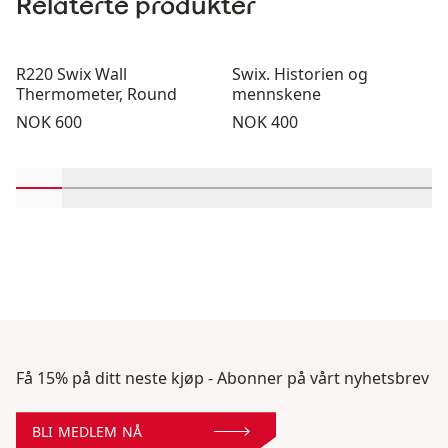
Relaterte produkter
R220 Swix Wall
Swix. Historien og
Thermometer, Round
mennskene
Pris:
Pris:
NOK 600
NOK 400
Rull inn-visningsprodukter 1 gjennom 2
Rull inn-visningsprodukter 3 gjennom 4
Rull inn-visningsprodukter 5 gjennom 6
Rull inn-visningsprodukter 7 gjen
Rull inn-visningsprodukter 
Rull inn-visningsprodu
Rull inn-visning
Rull inn-v
Rull 
Få 15% på ditt neste kjøp - Abonner på vårt nyhetsbrev
BLI MEDLEM NÅ