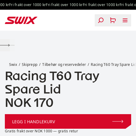
Hopp til innhold
0 kr
Fri frakt over 1000 kr
Fri frakt over 1000 kr
Fri frakt over 1000 kr
Fri frakt o
Racing T60 Tray Spare Lid
Swix
Skiprepp
Tilbehør og reservedeler
Racing T60 Tray Spare Li
Racing T60 Tray
Spare Lid
Pris:
NOK 170
LEGG I HANDLEKURV
Gratis frakt over NOK 1000 — gratis retur