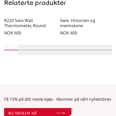
Relaterte produkter
R220 Swix Wall
Swix. Historien og
Thermometer, Round
mennskene
Pris:
Pris:
NOK 600
NOK 400
Rull inn-visningsprodukter 1 gjennom 2
Rull inn-visningsprodukter 3 gjennom 4
Rull inn-visningsprodukter 5 gjennom 
Rull inn-visningsprodukter 7 gj
Rull inn-visningsprodukt
Rull inn-visningsp
Rull inn-vi
Rull 
Få 15% på ditt neste kjøp - Abonner på vårt nyhetsbrev
BLI MEDLEM NÅ