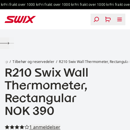
Hopp til innhold
kr
Fri frakt over 1000 kr
Fri frakt over 1000 kr
Fri frakt over 1000 kr
Fri frakt over
R210 Swix Wall Thermometer, Rectangular
prepp
Tilbehør og reservedeler
R210 Swix Wall Thermometer, Rectangular
R210 Swix Wall
Thermometer,
Rectangular
Pris:
NOK 390
Les alle anmeldelser
1 anmeldelser