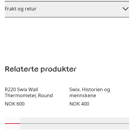
Frakt og retur
Relaterte produkter
R220 Swix Wall
Swix. Historien og
Thermometer, Round
mennskene
Pris:
Pris:
NOK 600
NOK 400
Rull inn-visningsprodukter 1 gjennom 2
Rull inn-visningsprodukter 3 gjennom 4
Rull inn-visningsprodukter 5 gjennom 
Rull inn-visningsprodukter 7 gj
Rull inn-visningsprodukt
Rull inn-visningsp
Rull inn-vi
Rull 