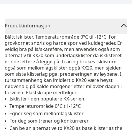
Produktinformasjon
Blått isklister. Temperaturområde 0°C til -12°C. For
grovkornet snø/is og harde spor ved kuldegrader. Er
veldig bra på is/skareføre, men anvendes også som
alternativ til KX20 som underlagsklister da isklisteret
er noe lettere å legge på. I racing brukes isklisteret
også som mellomlagsklister oppå KX20, men sjelden
som siste klisterlag pga. prepareringen av løypene. I
tursammenheng kan imidlertid KX20 være høyst
nødvendig på kalde morgener etter mildvær dagen i
forveien. Plastskrape medfølger.
Isklister i den populære KX-serien.
Temperaturområde 0°C til -12°C
Egner seg som mellomlagsklister
For deg som trener og konkurrerer
Can be an alternative to KX20 as base klister as the