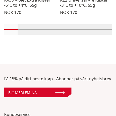
KX55 Violet Extra Klister
K22 Universal VM Klister
-6°C to +4°C, 55g
-3°C to +10°C, 55g
Pris:
Pris:
NOK 170
NOK 170
Rull inn-visningsprodukter 1 gjennom 2
Rull inn-visningsprodukter 3 gjennom 4
Rull inn-visningsprodukter 5 gjennom 
Rull inn-visningsprodukter 7 gj
Rull inn-visningsprodukt
Rull inn-visningsp
Rull inn-vi
Rull 
Få 15% på ditt neste kjøp - Abonner på vårt nyhetsbrev
BLI MEDLEM NÅ
Kundeservice