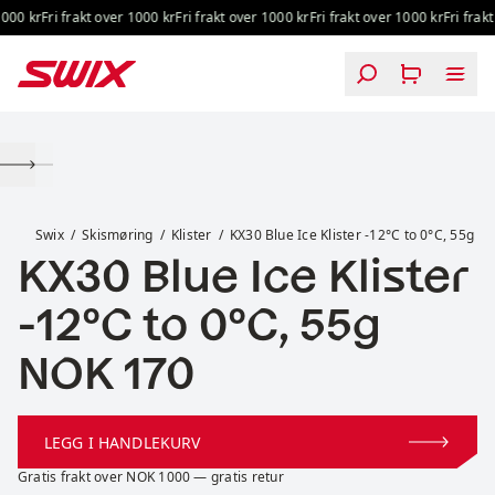
Hopp til innhold
000 kr
Fri frakt over 1000 kr
Fri frakt over 1000 kr
Fri frakt over 1000 kr
Fri frakt 
KX30 Blue Ice Klister -12°C to 0°C, 55g
Swix
Skismøring
Klister
KX30 Blue Ice Klister -12°C to 0°C, 55g
KX30 Blue Ice Klister
-12°C to 0°C, 55g
Pris:
NOK 170
LEGG I HANDLEKURV
Gratis frakt over NOK 1000 — gratis retur