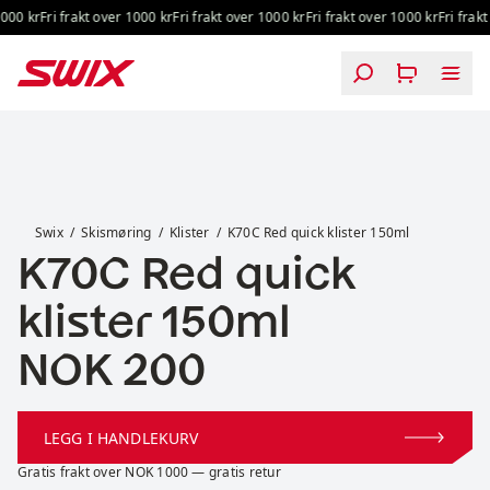
Hopp til innhold
000 kr
Fri frakt over 1000 kr
Fri frakt over 1000 kr
Fri frakt over 1000 kr
Fri frakt
K70C Red quick klister 150ml
Swix
Skismøring
Klister
K70C Red quick klister 150ml
K70C Red quick
klister 150ml
Pris:
NOK 200
LEGG I HANDLEKURV
Gratis frakt over NOK 1000 — gratis retur