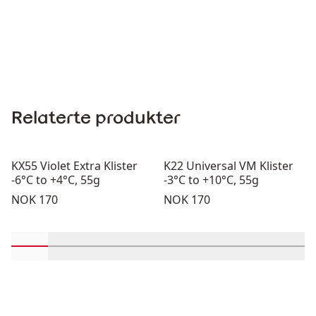
Relaterte produkter
KX55 Violet Extra Klister
K22 Universal VM Klister
-6°C to +4°C, 55g
-3°C to +10°C, 55g
Pris:
Pris:
NOK 170
NOK 170
Rull inn-visningsprodukter 1 gjennom 2
Rull inn-visningsprodukter 3 gjennom 4
Rull inn-visningsprodukter 5 gjennom 
Rull inn-visningsprodukter 7 gj
Rull inn-visningsprodukt
Rull inn-visningsp
Rull inn-vi
Rull 