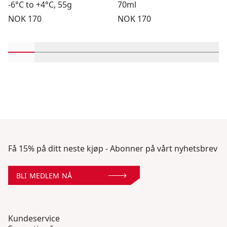
-6°C to +4°C, 55g
70ml
Pris:
Pris:
NOK 170
NOK 170
Rull inn-visningsprodukter 1 gjennom 2
Rull inn-visningsprodukter 3 gjennom 4
Rull inn-visningsprodukter 5 gjennom 
Rull inn-visningsprodukter 7 gj
Rull inn-visningsprodukt
Rull inn-visningsp
Rull inn-vi
Rull 
Få 15% på ditt neste kjøp - Abonner på vårt nyhetsbrev
BLI MEDLEM NÅ
Kundeservice