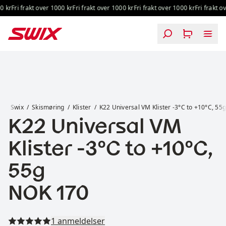
Hopp til innhold
 kr
Fri frakt over 1000 kr
Fri frakt over 1000 kr
Fri frakt over 1000 kr
Fri frakt ov
K22 Universal VM Klister -3°C to +10°C, 55g
Swix
Skismøring
Klister
K22 Universal VM Klister -3°C to +10°C, 55
K22 Universal VM
Klister -3°C to +10°C,
55g
Pris:
NOK 170
Les alle anmeldelser
1 anmeldelser