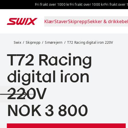
Hopp til innhold
Fri frakt over 1000 kr
Fri frakt over 1000 kr
Fri frakt over 1000 
Klær
Staver
Skiprepp
Sekker & drikkebel
T72 Racing digital iron 220V
Swix
Skiprepp
Smørejern
T72 Racing digital iron 220V
T72 Racing
digital iron
220V
Pris:
NOK 3 800