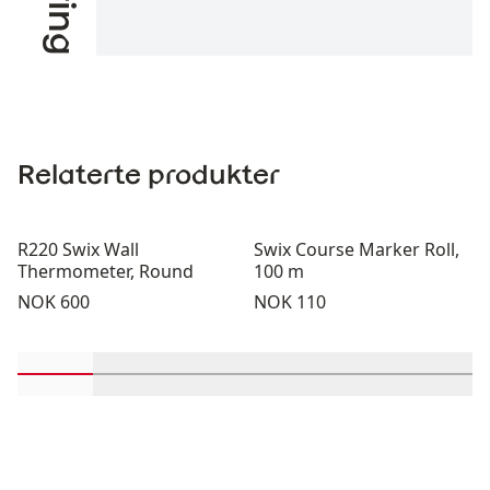
Relaterte produkter
R220 Swix Wall
Swix Course Marker Roll,
Thermometer, Round
100 m
Pris:
Pris:
NOK 600
NOK 110
Rull inn-visningsprodukter 1 gjennom 2
Rull inn-visningsprodukter 3 gjennom 4
Rull inn-visningsprodukter 5 gje
Rull inn-visningsproduk
Rull inn-visni
Rull i