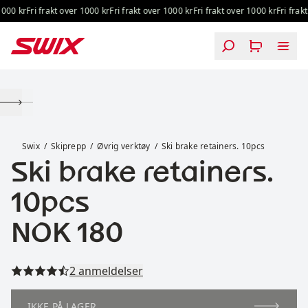
Hopp til innhold
000 kr
Fri frakt over 1000 kr
Fri frakt over 1000 kr
Fri frakt over 1000 kr
Fri frakt 
Ski brake retainers. 10pcs
Swix
Skiprepp
Øvrig verktøy
Ski brake retainers. 10pcs
Ski brake retainers.
10pcs
Pris:
NOK 180
Les alle anmeldelser
2 anmeldelser
IKKE PÅ LAGER