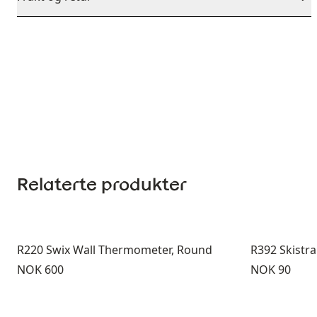
Relaterte produkter
R220 Swix Wall Thermometer, Round
R392 Skistr
Pris:
Pris:
NOK 600
NOK 90