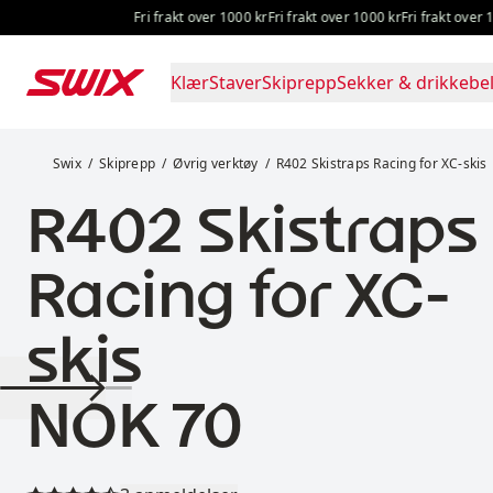
Hopp til innhold
Fri frakt over 1000 kr
Fri frakt over 1000 kr
Fri frakt over 100
Klær
Staver
Skiprepp
Sekker & drikkebel
R402 Skistraps Racing for XC-skis
Swix
Skiprepp
Øvrig verktøy
R402 Skistraps Racing for XC-skis
R402 Skistraps
Racing for XC-
skis
Pris:
NOK 70