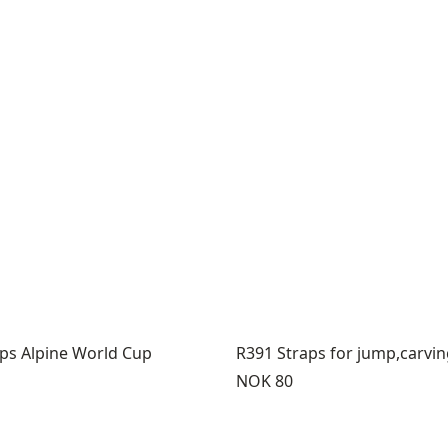
aps Alpine World Cup
R391 Straps for jump,carvin
Pris:
NOK 80