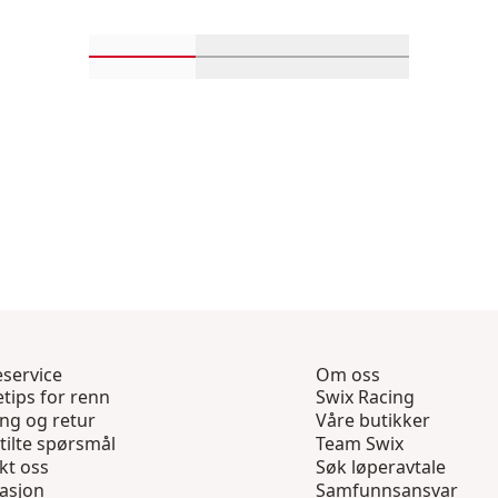
Rull inn-visningsprodukter 1 gjennom 4
Rull inn-visningsprodukter 
Rull inn-visning
service
Om oss
tips for renn
Swix Racing
ing og retur
Våre butikker
tilte spørsmål
Team Swix
kt oss
Søk løperavtale
asjon
Samfunnsansvar