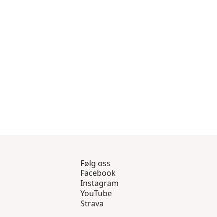
5 gjennom 8
sprodukter 9 gjennom 11
Følg oss
Facebook
Instagram
YouTube
Strava