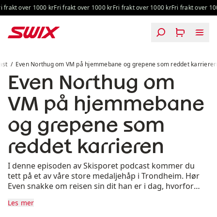
Hopp til innhold
 frakt over 1000 kr
Fri frakt over 1000 kr
Fri frakt over 1000 kr
Fri frakt over 100
Even Northug om VM på hjemmebane og grepene som re
ast
Even Northug om VM på hjemmebane og grepene som reddet karriere
Even Northug om
VM på hjemmebane
og grepene som
reddet karrieren
I denne episoden av Skisporet podcast kommer du
tett på et av våre store medaljehåp i Trondheim. Hør
Even snakke om reisen sin dit han er i dag, hvorfor
han i 2019 vurderte å legge opp og hva som var
Les mer
vendepunktet.