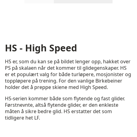
Rull inn-visningsprodukter 1 gjennom 2
Rull inn-visningsprodukter 
Rull inn-visning
HS - High Speed
HS er, som du kan se på bildet lenger opp, hakket over
PS på skalaen når det kommer til glidegenskaper. HS
er et populært valg for både turløpere, mosjonister og
toppløpere på trening. For den vanlige Birkebeiner
holder det å preppe skiene med High Speed.
HS-serien kommer både som flytende og fast glider.
Førstnevnte, altså flytende glider, er den enkleste
måten å sikre bedre glid. HS erstatter det som
tidligere het LF.