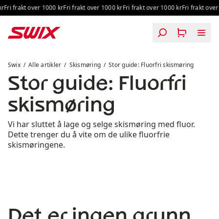
Hopp til innhold
ri frakt over 1000 kr
Fri frakt over 1000 kr
Fri frakt over 1000 kr
Fri frakt over 10
Stor guide: Fluorfri skismøring
Swix
Alle artikler
Skismøring
Stor guide: Fluorfri skismøring
Stor guide: Fluorfri
skismøring
Vi har sluttet å lage og selge skismøring med fluor.
Dette trenger du å vite om de ulike fluorfrie
skismøringene.
Det er ingen grunn