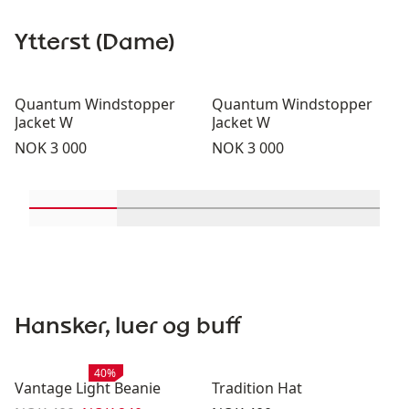
Ytterst (Dame)
Quantum Windstopper
Quantum Windstopper
Jacket W
Jacket W
Pris:
Pris:
NOK 3 000
NOK 3 000
Rull inn-visningsprodukter 1 gjennom 2
Rull inn-visningsprodukter 3 gjen
Rull inn-visningsprod
Rull inn-v
Hansker, luer og buff
Salg
:
40%
Vantage Light Beanie
Tradition Hat