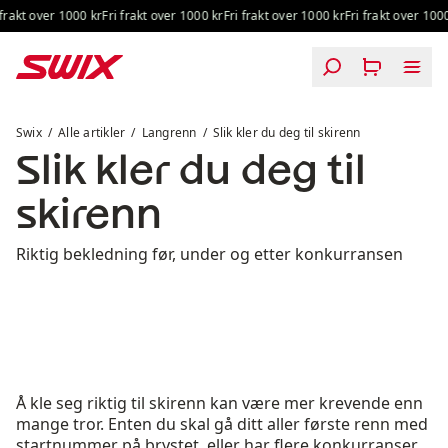
Hopp til innhold
kt over 1000 kr
Fri frakt over 1000 kr
Fri frakt over 1000 kr
Fri frakt over 1000 kr
Slik kler du deg til skirenn
Swix
Alle artikler
Langrenn
Slik kler du deg til skirenn
Slik kler du deg til
skirenn
Riktig bekledning før, under og etter konkurransen
Å kle seg riktig til skirenn kan være mer krevende enn
mange tror. Enten du skal gå ditt aller første renn med
startnummer på brystet, eller har flere konkurranser