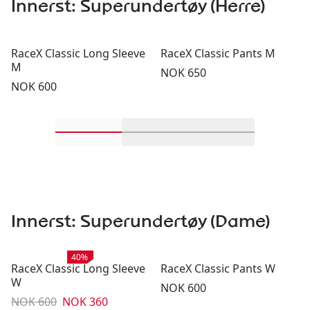
Innerst: Superundertøy (Herre)
RaceX Classic Long Sleeve
RaceX Classic Pants M
M
Pris:
NOK 650
Pris:
NOK 600
Rull inn-visningsprodukter 1 gjennom 2
Rull inn-visningsprodukter 
Rull inn-visning
Innerst: Superundertøy (Dame)
Salg
:
40%
RaceX Classic Long Sleeve
RaceX Classic Pants W
W
Pris:
NOK 600
Originalpris:
Salgspris
:
NOK 600
NOK 360