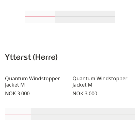
Rull inn-visningsprodukter 1 gjennom 2
Rull inn-visningsprodukter 
Rull inn-visning
Ytterst (Herre)
Quantum Windstopper
Quantum Windstopper
Jacket M
Jacket M
Pris:
Pris:
NOK 3 000
NOK 3 000
Rull inn-visningsprodukter 1 gjennom 2
Rull inn-visningsprodukter 3 gjennom 
Rull inn-visningsprodukter 
Rull inn-visnings
Rull in