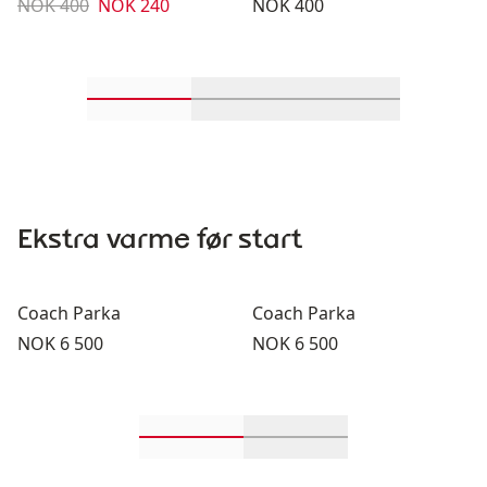
Originalpris:
Salgspris
:
Pris:
NOK 400
NOK 240
NOK 400
Rull inn-visningsprodukter 1 gjennom 2
Rull inn-visningsprodukter 
Rull inn-visnin
Ekstra varme før start
Coach Parka
Coach Parka
Pris:
Pris:
NOK 6 500
NOK 6 500
Rull inn-visningsprodukter 1 gjenn
Rull inn-visningsprod