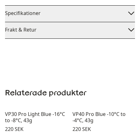
Specifikationer
Frakt & Retur
Relaterade produkter
VP30 Pro Light Blue -16°C
VP40 Pro Blue -10°C to
to -8°C, 43g
-4°C, 43g
Pris:
Pris:
220 SEK
220 SEK