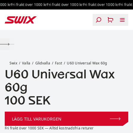
Hoppa till innehåll
000 kr
Fri frakt över 1000 kr
Fri frakt över 1000 kr
Fri frakt över 1000 kr
Fri frakt
U60 Universal Wax 60g
Swix
Valla
Glidvalla
Fast
U60 Universal Wax 60g
U60 Universal Wax
60g
Pris:
100 SEK
LÄGG TILL VARUKORGEN
Fri frakt över 1000 SEK — Alltid kostnadsfria returer