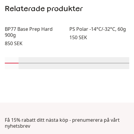
Relaterade produkter
BP77 Base Prep Hard
PS Polar -14°C/-32°C, 60g
900g
Pris:
150 SEK
Pris:
850 SEK
Rulla in-visningsprodukter 1 genom 2
Rulla in-visningsprodukter 3 genom 4
Rulla in-visningsprodukter 5 genom 6
Rulla in-visningsprodukter 7 geno
Rulla in-visningsprodukter 
Rulla in-visningsprodu
Rulla in-visning
Rulla in-v
Rulla
Få 15% rabatt ditt nästa köp - prenumerera på vårt
nyhetsbrev