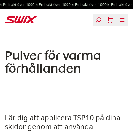
Hoppa till innehåll
r
Fri frakt över 1000 kr
Fri frakt över 1000 kr
Fri frakt över 1000 kr
Fri frakt över
Pulver för varma förhållanden
Pulver för varma
förhållanden
Lär dig att applicera TSP10 på dina
skidor genom att använda