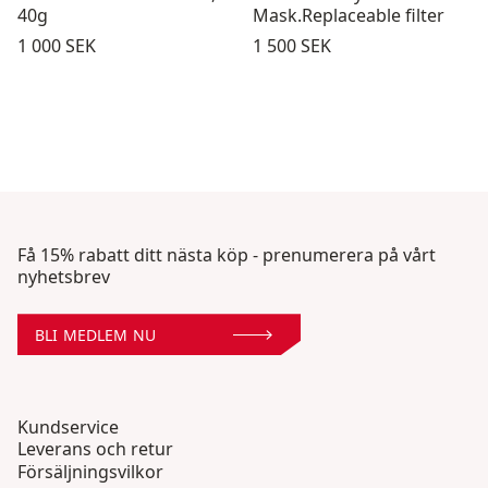
40g
Mask.Replaceable filter
Pris:
Pris:
1 000 SEK
1 500 SEK
Få 15% rabatt ditt nästa köp - prenumerera på vårt
nyhetsbrev
BLI MEDLEM NU
Kundservice
Leverans och retur
Försäljningsvilkor