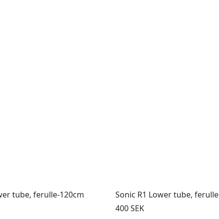
er tube, ferulle-120cm
Sonic R1 Lower tube, ferull
Pris:
400 SEK