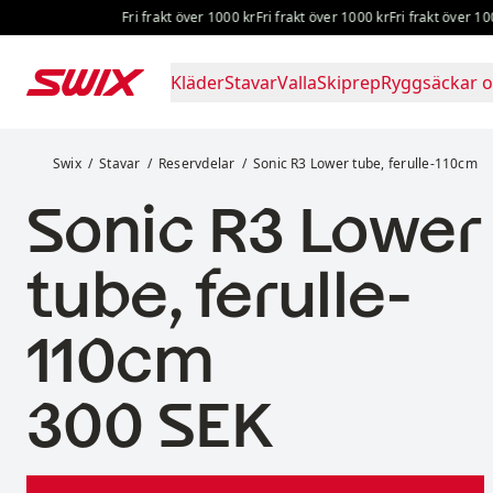
Hoppa till innehåll
Fri frakt över 1000 kr
Fri frakt över 1000 kr
Fri frakt över 1000 k
Kläder
Stavar
Valla
Skiprep
Ryggsäckar o
Sonic R3 Lower tube, ferulle-110cm
Swix
Stavar
Reservdelar
Sonic R3 Lower tube, ferulle-110cm
Sonic R3 Lower
tube, ferulle-
110cm
Pris:
300 SEK