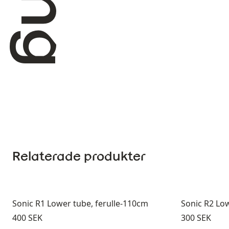
Relaterade produkter
Sonic R1 Lower tube, ferulle-110cm
Sonic R2 Low
Pris:
Pris:
400 SEK
300 SEK