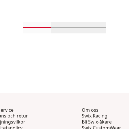
Rulla in-visningsprodukter 1 genom 4
Rulla in-visningsprodukter 
Rulla in-visnin
ervice
Om oss
ans och retur
Swix Racing
jningsvilkor
Bli Swix-åkare
itetspolicy
Swix CustomWear