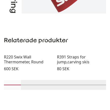
Relaterade produkter
R220 Swix Wall
R391 Straps for
Thermometer, Round
jump,carving skis
Pris:
Pris:
600 SEK
80 SEK
Rulla in-visningsprodukter 1 genom 2
Rulla in-visningsprodukter 3 genom 4
Rulla in-visningsprodukter 5 ge
Rulla in-visningsproduk
Rulla in-visni
Rulla 