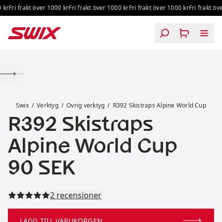
Hoppa till innehåll
kr
Fri frakt över 1000 kr
Fri frakt över 1000 kr
Fri frakt över 1000 kr
Fri frakt öve
R392 Skistraps Alpine World Cup
Swix
Verktyg
Ovrig verktyg
R392 Skistraps Alpine World Cup
R392 Skistraps
Alpine World Cup
Pris:
90 SEK
Läs alla recensioner
2 recensioner
LÄGG TILL VARUKORGEN