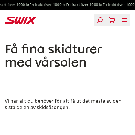
Hoppa till innehåll
kt över 1000 kr
Fri frakt över 1000 kr
Fri frakt över 1000 kr
Fri frakt över 1000 kr
Kläder och utrustning som passar dina behov
Få fina skidturer
med vårsolen
Vi har allt du behöver för att få ut det mesta av den
sista delen av skidsäsongen.