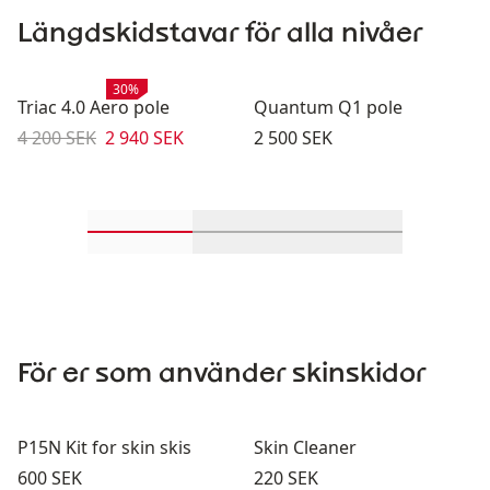
Längdskidstavar för alla nivåer
Rea
:
30%
Triac 4.0 Aero pole
Quantum Q1 pole
Originalpris:
Reapris
:
Pris:
4 200 SEK
2 940 SEK
2 500 SEK
Rulla in-visningsprodukter 1 genom 2
Rulla in-visningsprodukter 
Rulla in-visning
För er som använder skinskidor
P15N Kit for skin skis
Skin Cleaner
Pris:
Pris:
600 SEK
220 SEK