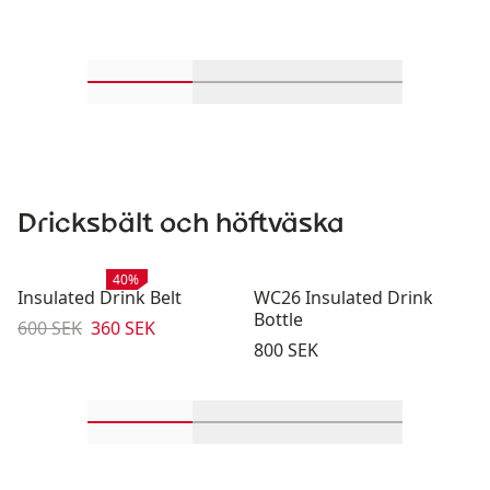
Rulla in-visningsprodukter 1 genom 2
Rulla in-visningsprodukter 
Rulla in-visning
Dricksbält och höftväska
Rea
:
40%
Insulated Drink Belt
WC26 Insulated Drink
Bottle
Originalpris:
Reapris
:
600 SEK
360 SEK
Pris:
800 SEK
Rulla in-visningsprodukter 1 genom 2
Rulla in-visningsprodukter 
Rulla in-visning