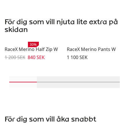
För dig som vill njuta lite extra på
skidan
Rea
:
30%
RaceX Merino Half Zip W
RaceX Merino Pants W
Originalpris:
Reapris
:
Pris:
1 200 SEK
840 SEK
1 100 SEK
Rulla in-visningsprodukter 1 genom 2
Rulla in-visningsprodukter 3 geno
Rulla in-visningsprod
Rulla in-
För dig som vill åka snabbt