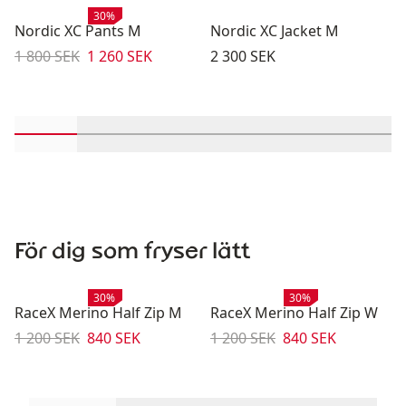
Rea
:
30%
Nordic XC Pants M
Nordic XC Jacket M
Originalpris:
Reapris
:
Pris:
1 800 SEK
1 260 SEK
2 300 SEK
Rulla in-visningsprodukter 1 genom 2
Rulla in-visningsprodukter 3 genom 4
Rulla in-visningsprodukter 5 ge
Rulla in-visningsproduk
Rulla in-visni
Rulla 
För dig som fryser lätt
Rea
:
Rea
:
30%
30%
RaceX Merino Half Zip M
RaceX Merino Half Zip W
Originalpris:
Reapris
:
Originalpris:
Reapris
:
1 200 SEK
840 SEK
1 200 SEK
840 SEK