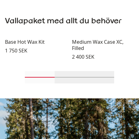
Vallapaket med allt du behöver
Base Hot Wax Kit
Medium Wax Case XC,
Filled
Pris:
1 750 SEK
Pris:
2 400 SEK
Rulla in-visningsprodukter 1 genom 2
Rulla in-visningsprodukter 
Rulla in-visning