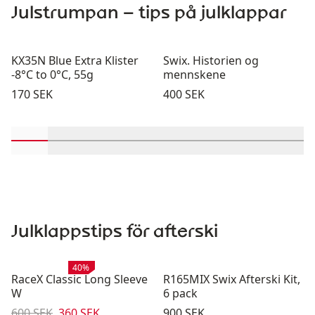
Julstrumpan – tips på julklappar
KX35N Blue Extra Klister
Swix. Historien og
-8°C to 0°C, 55g
mennskene
Pris:
Pris:
170 SEK
400 SEK
Rulla in-visningsprodukter 1 genom 2
Rulla in-visningsprodukter 3 genom 4
Rulla in-visningsprodukter 5 genom 6
Rulla in-visningsprodukter 7 g
Rulla in-visningsprodukt
Rulla in-visningsp
Rulla in-vi
Rulla
Julklappstips för afterski
Rea
:
40%
RaceX Classic Long Sleeve
R165MIX Swix Afterski Kit,
W
6 pack
Originalpris:
Reapris
:
Pris:
600 SEK
360 SEK
900 SEK