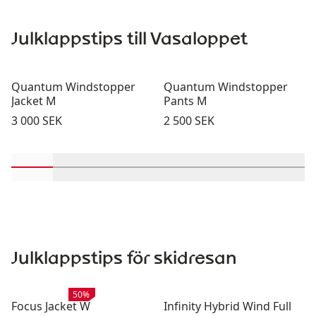
Julklappstips till Vasaloppet
Quantum Windstopper
Quantum Windstopper
Jacket M
Pants M
Pris:
Pris:
3 000 SEK
2 500 SEK
Rulla in-visningsprodukter 1 genom 2
Rulla in-visningsprodukter 3 genom 4
Rulla in-visningsprodukter 5 genom
Rulla in-visningsprodukter 
Rulla in-visningspro
Rulla in-visn
Rulla
Julklappstips för skidresan
Rea
:
50%
Focus Jacket W
Infinity Hybrid Wind Full