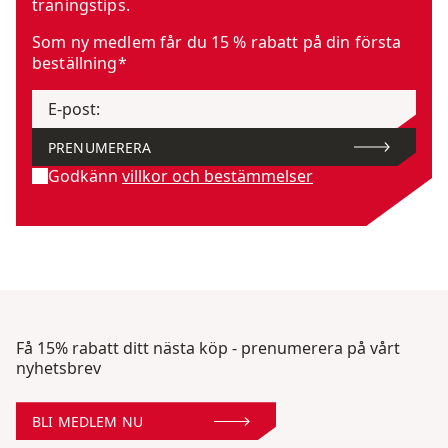
träningstips.
Som ny medlem får du 15 % rabatt på din första
beställning*
E-post
:
PRENUMERERA
Godkänn
villkor och bestämmelser
Få 15% rabatt ditt nästa köp - prenumerera på vårt
nyhetsbrev
BLI MEDLEM NU