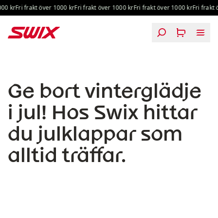
Hoppa till innehåll
0 kr
Fri frakt över 1000 kr
Fri frakt över 1000 kr
Fri frakt över 1000 kr
Fri frakt ö
Julklappsguide
Ge bort vinterglädje
i jul! Hos Swix hittar
du julklappar som
alltid träffar.