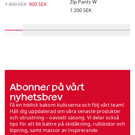
Zip Pants W
Originalpris:
Reapris
:
1 800 SEK
900 SEK
Pris:
1 200 SEK
Rulla in-visningsprodukter 1 genom 2
Rulla in-visningsprodukter 3 genom 4
Rulla in-visningsprodukter 5 genom
Rulla in-visningsprodukter 
Rulla in-visningspro
Rulla in-visn
Rulla 
Abonner på vårt
nyhetsbrev
Få en inblick bakom kulisserna och följ vårt team!
Håll dig uppdaterad om våra senaste produkter
och utrustning – oavsett säsong. Vi delar också
tips för att bli bättre på skidåkning, rullskidor och
löpning, samt massor av inspirerande