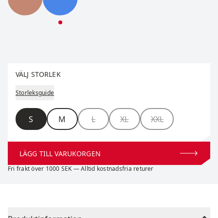
Infinity Light Half Zip M
Infinity Light Half Zip M
Välj storlek
VÄLJ STORLEK
Storleksguide
Storlek
S
M
L
XL
XXL
LÄGG TILL VARUKORGEN
Fri frakt över 1000 SEK — Alltid kostnadsfria returer