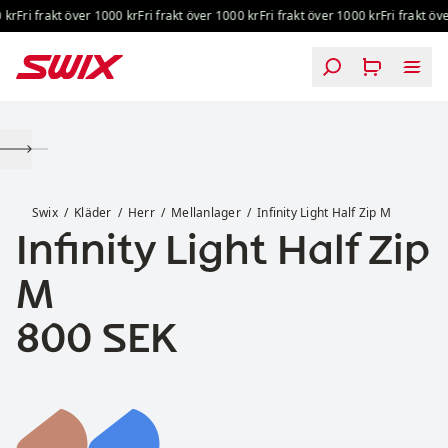
Hoppa till innehåll
kr
Fri frakt över 1000 kr
Fri frakt över 1000 kr
Fri frakt över 1000 kr
Fri frakt öve
Infinity Light Half Zip M
Swix
Kläder
Herr
Mellanlager
Infinity Light Half Zip M
Infinity Light Half Zip
M
Pris:
800 SEK