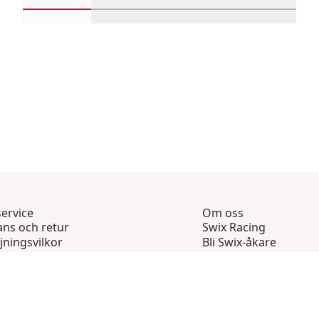
Rulla in-visningsprodukter 1 genom 4
Rulla in-visningsprodukter 5 geno
Rulla in-visningsprod
Rulla in-
ervice
Om oss
ans och retur
Swix Racing
jningsvilkor
Bli Swix-åkare
itetspolicy
Swix CustomWear
ga frågor
Våra butiker
kta oss
Hållbarhet
Press