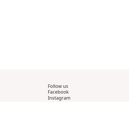
m 8
ukter 9 genom 12
visningsprodukter 13 genom 14
Follow us
Facebook
Instagram
YouTube
Strava