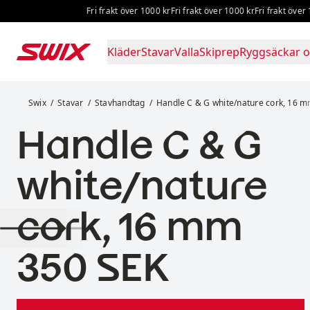
Hoppa till innehåll
Fri frakt över 1000 kr
Fri frakt över 1000 kr
Fri frakt över 100
Kläder
Stavar
Valla
Skiprep
Ryggsäckar o
Handle C & G white/nature cork, 16 mm
Swix
Stavar
Stavhandtag
Handle C & G white/nature cork, 16 
Handle C & G
white/nature
cork, 16 mm
Pris:
350 SEK