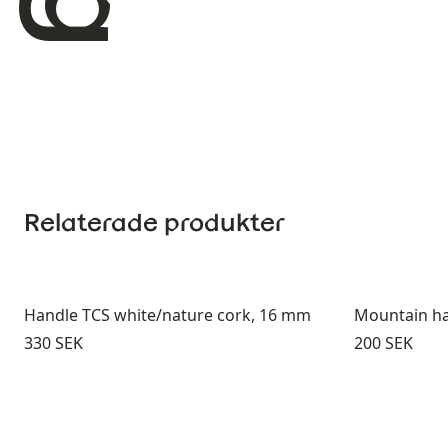
Relaterade produkter
Handle TCS white/nature cork, 16 mm
Mountain ha
Pris:
Pris:
330 SEK
200 SEK