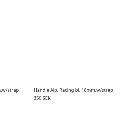
m,w/strap
Handle Alp, Racing bl, 18mm,w/strap
Pris:
350 SEK