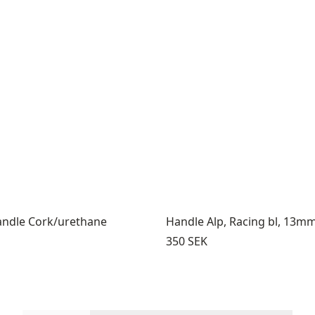
ndle Cork/urethane
Handle Alp, Racing bl, 13m
Pris:
350 SEK