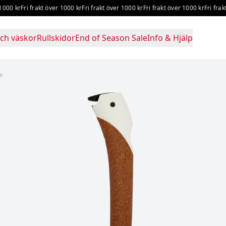
0 kr
Fri frakt över 1000 kr
Fri frakt över 1000 kr
Fri frakt över 1000 kr
Fri frakt ö
ch väskor
Rullskidor
End of Season Sale
Info & Hjälp
mm