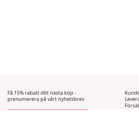
Få 15% rabatt ditt nästa köp -
Kunds
prenumerera på vårt nyhetsbrev
Lever
Försäl
Integr
BLI MEDLEM NU
Vanli
Konta