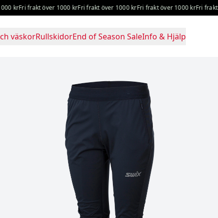
 kr
Fri frakt över 1000 kr
Fri frakt över 1000 kr
Fri frakt över 1000 kr
Fri frakt öv
ch väskor
Rullskidor
End of Season Sale
Info & Hjälp