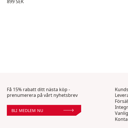
Pris:
899 SEK
Få 15% rabatt ditt nästa köp -
Kunds
prenumerera på vårt nyhetsbrev
Lever
Försäl
Integr
BLI MEDLEM NU
Vanli
Konta