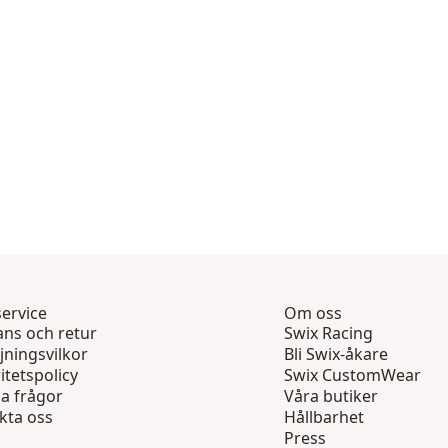
ervice
Om oss
ans och retur
Swix Racing
jningsvilkor
Bli Swix-åkare
itetspolicy
Swix CustomWear
ga frågor
Våra butiker
kta oss
Hållbarhet
Press