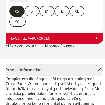
Storlek
XS
S
M
L
XL
XXL
LÄGG TILL VARUKORGEN
Fri frakt över 1000 SEK — Alltid kostnadsfria returer
Produktinformation
Komplettera din längdskidåkningsutrustning med
Cross Pants W – en mångsidig softshellbyxa designad
för att hålla dig varm, synlig och bekväm i spåren. Med
elastiska paneler baktill för rörelsefrihet, ett mjukt
midjeband med invändig dragsko och långa
dragkedjor på benen för enkel på- och avtagning.