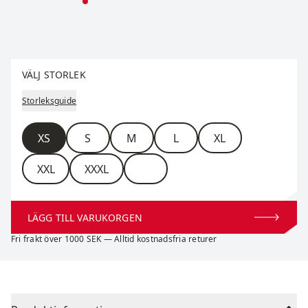
Välj storlek
VÄLJ STORLEK
Storleksguide
Storlek
XS
S
M
L
XL
XXL
XXXL
LÄGG TILL VARUKORGEN
Fri frakt över 1000 SEK — Alltid kostnadsfria returer