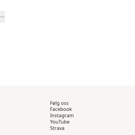
9 gjennom 12
sprodukter 13 gjennom 16
 inn-visningsprodukt 17
Følg oss
Facebook
Instagram
YouTube
Strava