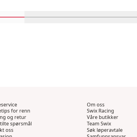
Rull inn-visningsprodukter 1 gjennom 4
Rull inn-visningsprodukter 5 gjennom 8
Rull inn-visningsprodukter 
Rull inn-visning
Rull
service
Om oss
tips for renn
Swix Racing
ing og retur
Våre butikker
tilte spørsmål
Team Swix
kt oss
Søk løperavtale
asjon
Samfunnsansvar