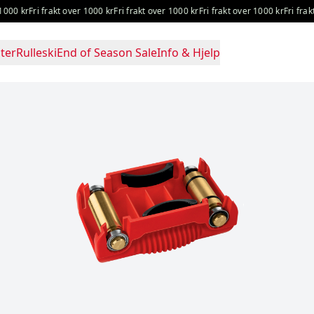
0 kr
Fri frakt over 1000 kr
Fri frakt over 1000 kr
Fri frakt over 1000 kr
Fri frakt o
ter
Rulleski
End of Season Sale
Info & Hjelp