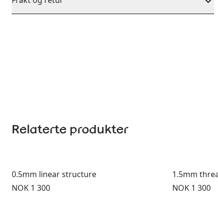
Frakt og retur
Relaterte produkter
0.5mm linear structure
1.5mm threa
Pris:
Pris:
NOK 1 300
NOK 1 300