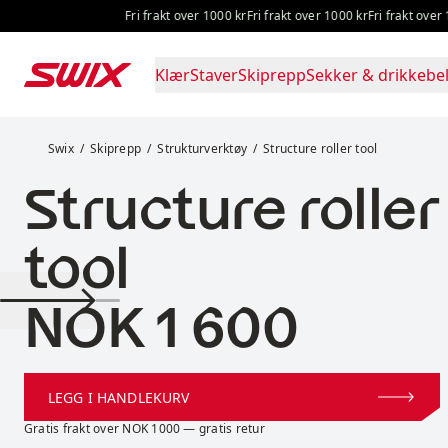
Hopp til innhold
Fri frakt over 1000 kr
Fri frakt over 1000 kr
Fri frakt over 100
Klær
Staver
Skiprepp
Sekker & drikkebel
Structure roller tool
Swix
Skiprepp
Strukturverktøy
Structure roller tool
Structure roller
tool
Pris:
NOK 1 600
LEGG I HANDLEKURV
Gratis frakt over NOK 1000 — gratis retur