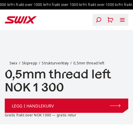
Hopp til innhold
00 kr
Fri frakt over 1000 kr
Fri frakt over 1000 kr
Fri frakt over 1000 kr
Fri frakt 
0,5mm thread left
Swix
Skiprepp
Strukturverktøy
0,5mm thread left
0,5mm thread left
Pris:
NOK 1 300
LEGG I HANDLEKURV
Gratis frakt over NOK 1000 — gratis retur