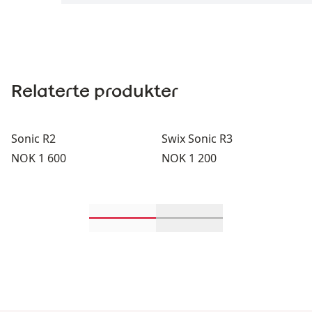
Relaterte produkter
Sonic R2
Swix Sonic R3
Pris:
Pris:
NOK 1 600
NOK 1 200
Rull inn-visningsprodukter 1 gjenn
Rull inn-visningsprodu