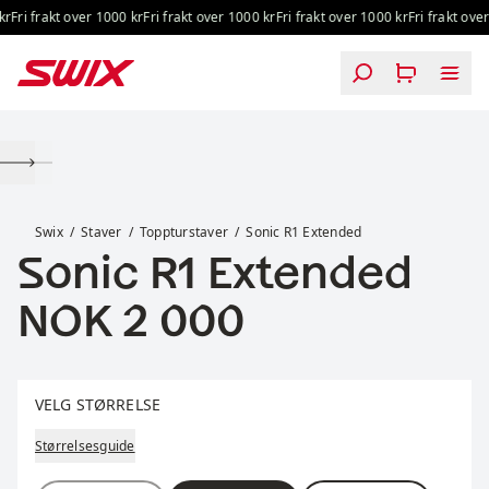
Hopp til innhold
Fri frakt over 1000 kr
Fri frakt over 1000 kr
Fri frakt over 1000 kr
Fri frakt over 
Sonic R1 Extended
Swix
Staver
Toppturstaver
Sonic R1 Extended
Sonic R1 Extended
Pris:
NOK 2 000
Velg størrelse
VELG STØRRELSE
Størrelsesguide