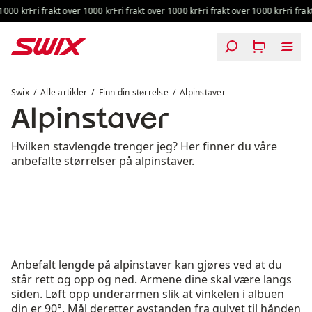
Hopp til innhold
1000 kr
Fri frakt over 1000 kr
Fri frakt over 1000 kr
Fri frakt over 1000 kr
Fri frak
Alpinstaver
Swix
Alle artikler
Finn din størrelse
Alpinstaver
Alpinstaver
Hvilken stavlengde trenger jeg? Her finner du våre
anbefalte størrelser på alpinstaver.
Anbefalt lengde på alpinstaver kan gjøres ved at du
står rett og opp og ned. Armene dine skal være langs
siden. Løft opp underarmen slik at vinkelen i albuen
din er 90°. Mål deretter avstanden fra gulvet til hånden