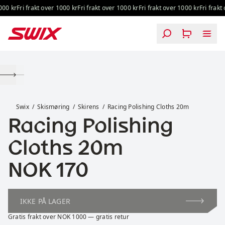
Hopp til innhold
00 kr
Fri frakt over 1000 kr
Fri frakt over 1000 kr
Fri frakt over 1000 kr
Fri frakt 
Racing Polishing Cloths 20m
Swix
Skismøring
Skirens
Racing Polishing Cloths 20m
Racing Polishing
Cloths 20m
Pris:
NOK 170
IKKE PÅ LAGER
Gratis frakt over NOK 1000 — gratis retur