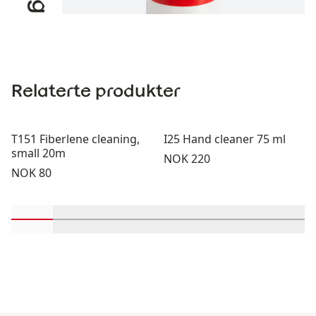
Relaterte produkter
T151 Fiberlene cleaning,
I25 Hand cleaner 75 ml
small 20m
Pris:
NOK 220
Pris:
NOK 80
Rull inn-visningsprodukter 1 gjennom 2
Rull inn-visningsprodukter 3 gjennom 4
Rull inn-visningsprodukter 5 gjenno
Rull inn-visningsprodukter 
Rull inn-visningspro
Rull inn-visn
Rull i