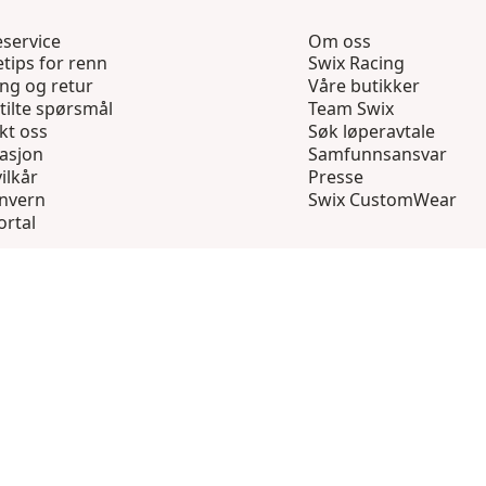
service
Om oss
tips for renn
Swix Racing
ing og retur
Våre butikker
tilte spørsmål
Team Swix
kt oss
Søk løperavtale
asjon
Samfunnsansvar
ilkår
Presse
nvern
Swix CustomWear
ortal