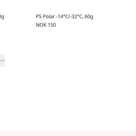
0g
PS Polar -14°C/-32°C, 60g
Pris:
NOK 150
9 gjennom 12
sprodukter 13 gjennom 16
 inn-visningsprodukt 17