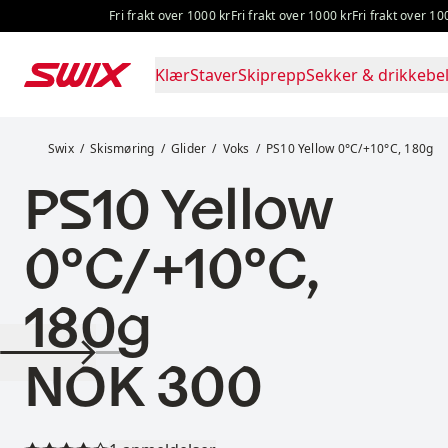
Hopp til innhold
Fri frakt over 1000 kr
Fri frakt over 1000 kr
Fri frakt over 1000 kr
F
Klær
Staver
Skiprepp
Sekker & drikkebel
PS10 Yellow 0°C/+10°C, 180g
Swix
Skismøring
Glider
Voks
PS10 Yellow 0°C/+10°C, 180g
PS10 Yellow
0°C/+10°C,
180g
Pris:
NOK 300