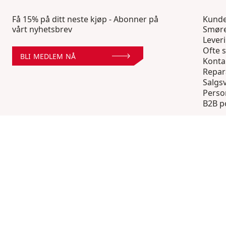
Få 15% på ditt neste kjøp - Abonner på
Kunde
vårt nyhetsbrev
Smøre
Lever
Ofte s
BLI MEDLEM NÅ
Konta
Repar
Salgsv
Perso
B2B p
NB
/
NO