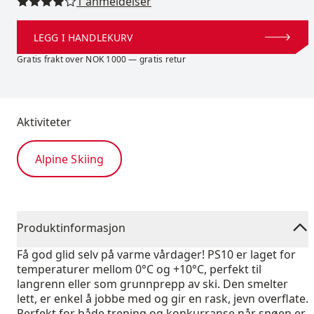
Les alle anmeldelser
1 anmeldelser
LEGG I HANDLEKURV
Gratis frakt over NOK 1000 — gratis retur
Aktiviteter
Alpine Skiing
Produktinformasjon
Få god glid selv på varme vårdager! PS10 er laget for
temperaturer mellom 0°C og +10°C, perfekt til
langrenn eller som grunnprepp av ski. Den smelter
lett, er enkel å jobbe med og gir en rask, jevn overflate.
Perfekt for både trening og konkurranse når snøen er