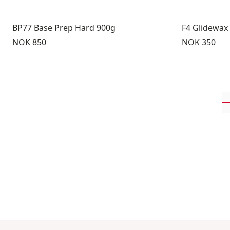
BP77 Base Prep Hard 900g
F4 Glidewax
Pris:
Pris:
NOK 850
NOK 350