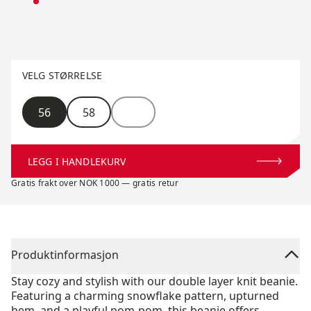
Velg størrelse
VELG STØRRELSE
Størrelse
56
58
LEGG I HANDLEKURV
Gratis frakt over NOK 1000 — gratis retur
Produktinformasjon
Stay cozy and stylish with our double layer knit beanie.
Featuring a charming snowflake pattern, upturned
hem, and a playful pom-pom, this beanie offers