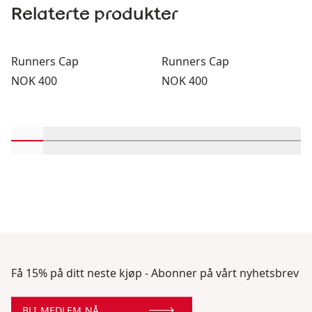
Relaterte produkter
Runners Cap
Runners Cap
Pris:
Pris:
NOK 400
NOK 400
Rull inn-visningsprodukter 1 gjennom 2
Rull inn-visningsprodukter 3 gjennom 4
Rull inn-visningsprodukter 5 gjennom 6
Rull inn-visningsprodukter 7 gjen
Rull inn-visningsprodukter 
Rull inn-visningsprodu
Rull inn-visning
Rull inn-v
Rull 
Få 15% på ditt neste kjøp - Abonner på vårt nyhetsbrev
BLI MEDLEM NÅ