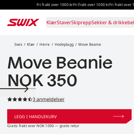
Hopp til innhold
Fri frakt over 1000 kr
Fri frakt over 1000 kr
Fri frakt over 100
Klær
Staver
Skiprepp
Sekker & drikkebel
Move Beanie
Swix
Klær
Herre
Hodeplagg
Move Beanie
Move Beanie
Pris:
NOK 350
Les alle anmeldelser
3 anmeldelser
LEGG I HANDLEKURV
Gratis frakt over NOK 1000 — gratis retur