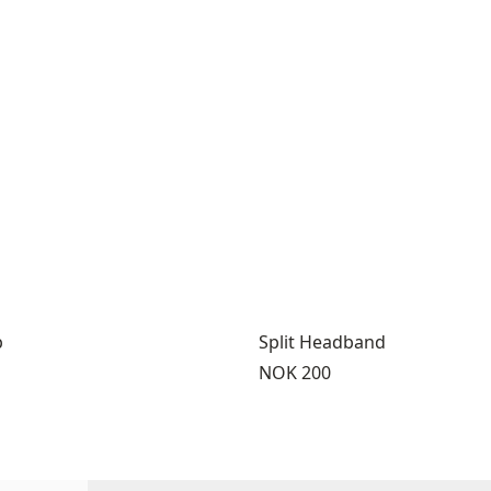
p
Split Headband
Pris:
NOK 200