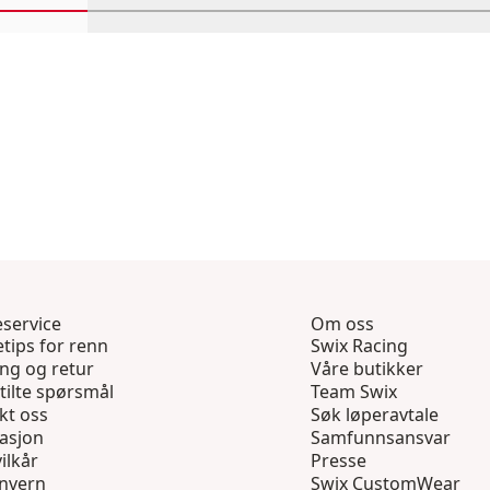
Rull inn-visningsprodukter 1 gjennom 4
Rull inn-visningsprodukter 5 gjennom 8
Rull inn-visningsprodukter 
Rull inn-visning
Rull
service
Om oss
tips for renn
Swix Racing
ing og retur
Våre butikker
tilte spørsmål
Team Swix
kt oss
Søk løperavtale
asjon
Samfunnsansvar
ilkår
Presse
nvern
Swix CustomWear