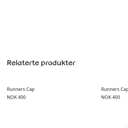
Relaterte produkter
Runners Cap
Runners Ca
Pris:
Pris:
NOK 400
NOK 400