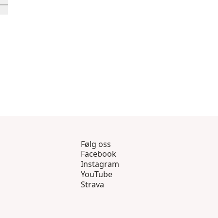
9 gjennom 12
sprodukter 13 gjennom 16
 inn-visningsprodukt 17
Følg oss
Facebook
Instagram
YouTube
Strava