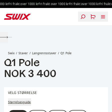
Hopp til innhold
0 kr
Fri frakt over 1000 kr
Fri frakt over 1000 kr
Fri frakt over 1000 kr
Fri frakt o
Q1 Pole
Swix
Staver
Langrennsstaver
Q1 Pole
Q1 Pole
Pris:
NOK 3 400
Velg størrelse
VELG STØRRELSE
Størrelsesguide