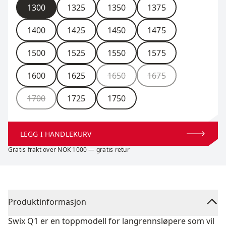
Størrelse
1300
1325
1350
1375
1400
1425
1450
1475
1500
1525
1550
1575
1600
1625
1650
1675
1700
1725
1750
LEGG I HANDLEKURV
Gratis frakt over NOK 1000 — gratis retur
Produktinformasjon
Swix Q1 er en toppmodell for langrennsløpere som vil