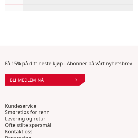
Rull inn-visningsprodukter 1 gjennom 2
Rull inn-visningsprodukter 3 gjennom 4
Rull inn-visningsprodukter 5 gjenno
Rull inn-visningsprodukter 
Rull inn-visningspro
Rull inn-visn
Rull i
Få 15% på ditt neste kjøp - Abonner på vårt nyhetsbrev
BLI MEDLEM NÅ
Kundeservice
Smøretips for renn
Levering og retur
Ofte stilte spørsmål
Kontakt oss