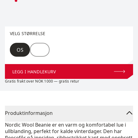
Velg størrelse
VELG STØRRELSE
Størrelse
OS
LEGG I HANDLEKURV
Gratis frakt over NOK 1000 — gratis retur
Produktinformasjon
Nordic Wool Beanie er en varm og komfortabel lue i
ullblanding, perfekt for kalde vinterdager. Den har
fleecefôr på innsiden, ribbestrikket kant med oppbrett