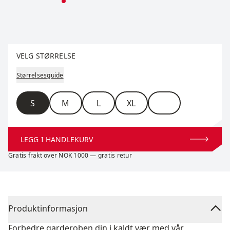
Velg størrelse
VELG STØRRELSE
Størrelsesguide
Størrelse
S
M
L
XL
LEGG I HANDLEKURV
Gratis frakt over NOK 1000 — gratis retur
Produktinformasjon
Forbedre garderoben din i kaldt vær med vår