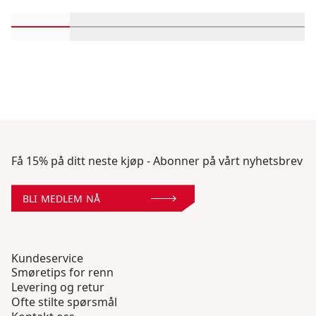
Rull inn-visningsprodukter 1 gjennom 2
Rull inn-visningsprodukter 3 gjennom 
Rull inn-visningsprodukter 
Rull inn-visnings
Rull in
Få 15% på ditt neste kjøp - Abonner på vårt nyhetsbrev
BLI MEDLEM NÅ
Kundeservice
Smøretips for renn
Levering og retur
Ofte stilte spørsmål