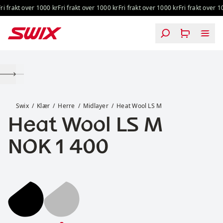
Hopp til innhold
i frakt over 1000 kr
Fri frakt over 1000 kr
Fri frakt over 1000 kr
Fri frakt over 100
Heat Wool LS M
Swix
Klær
Herre
Midlayer
Heat Wool LS M
Heat Wool LS M
Pris:
NOK 1 400
Heat Wool LS M
Heat Wool LS M