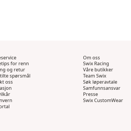
service
Om oss
tips for renn
Swix Racing
ing og retur
Våre butikker
tilte spørsmål
Team Swix
kt oss
Søk løperavtale
asjon
Samfunnsansvar
ilkår
Presse
nvern
Swix CustomWear
ortal