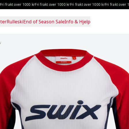
akt over 1000 kr
Fri frakt over 1000 kr
Fri frakt over 1000 kr
Fri frakt over 1000 k
ter
Rulleski
End of Season Sale
Info & Hjelp
W