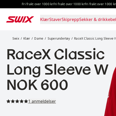
Hopp til innhold
Fri frakt over 1000 kr
Fri frakt over 1000 kr
Fri frakt over 1000 kr
Fri fr
Klær
Staver
Skiprepp
Sekker & drikkebel
RaceX Classic Long Sleeve W
Swix
Klær
Dame
Superundertøy
RaceX Classic Long Sleeve 
RaceX Classic
Long Sleeve W
Pris:
NOK 600
Les alle anmeldelser
1 anmeldelser