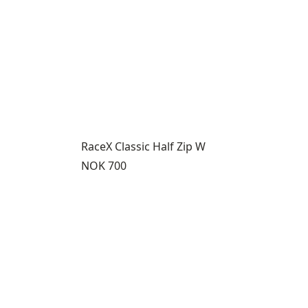
RaceX Classic Half Zip W
Pris:
NOK 700
nom 8
ukter 9 gjennom 12
isningsprodukt 13