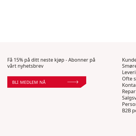
Få 15% på ditt neste kjøp - Abonner på
Kunde
vårt nyhetsbrev
Smøre
Lever
Ofte s
BLI MEDLEM NÅ
Konta
Repar
Salgsv
Perso
B2B p