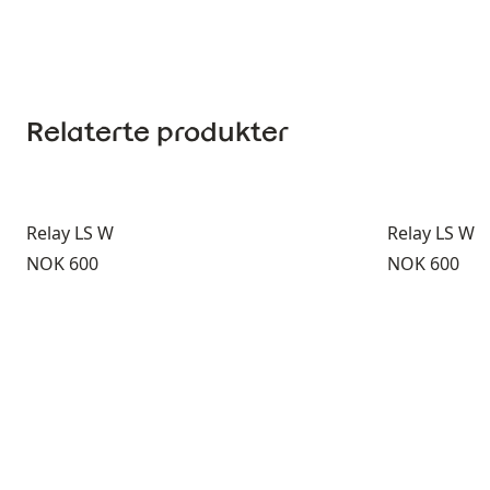
Relaterte produkter
Relay LS W
Relay LS W
Pris:
Pris:
NOK 600
NOK 600