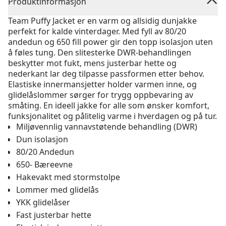
Produktinformasjon
Team Puffy Jacket er en varm og allsidig dunjakke
perfekt for kalde vinterdager. Med fyll av 80/20
andedun og 650 fill power gir den topp isolasjon uten
å føles tung. Den slitesterke DWR-behandlingen
beskytter mot fukt, mens justerbar hette og
nederkant lar deg tilpasse passformen etter behov.
Elastiske inner­mansjetter holder varmen inne, og
glidelåslommer sørger for trygg oppbevaring av
småting. En ideell jakke for alle som ønsker komfort,
funksjonalitet og pålitelig varme i hverdagen og på tur.
Miljøvennlig vannavstøtende behandling (DWR)
Dun isolasjon
80/20 Andedun
650- Bæreevne
Hakevakt med stormstolpe
Lommer med glidelås
YKK glidelåser
Fast justerbar hette