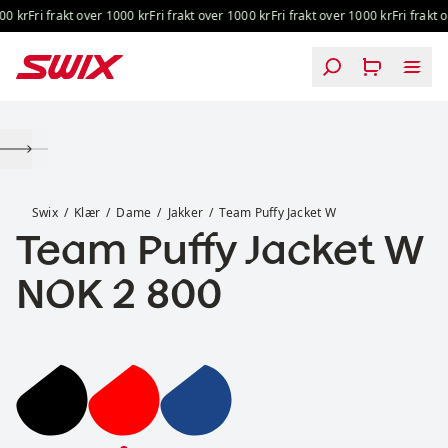
Hopp til innhold
0 kr
Fri frakt over 1000 kr
Fri frakt over 1000 kr
Fri frakt over 1000 kr
Fri frakt o
Team Puffy Jacket W
Swix
Klær
Dame
Jakker
Team Puffy Jacket W
Team Puffy Jacket W
Pris:
NOK 2 800
Team Puffy Jacket W
Team Puffy Jacket W
Team Puffy Jacket W