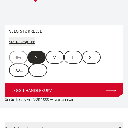
Velg størrelse
VELG STØRRELSE
Størrelsesguide
Størrelse
XS
S
M
L
XL
XXL
LEGG I HANDLEKURV
Gratis frakt over NOK 1000 — gratis retur