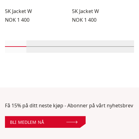
5K Jacket W
5K Jacket W
Pris:
Pris:
NOK 1 400
NOK 1 400
Rull inn-visningsprodukter 1 gjennom 2
Rull inn-visningsprodukter 3 gjennom 4
Rull inn-visningsprodukter 5 gje
Rull inn-visningsproduk
Rull inn-visni
Rull i
Få 15% på ditt neste kjøp - Abonner på vårt nyhetsbrev
BLI MEDLEM NÅ