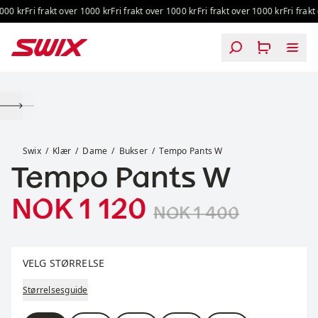
Hopp til innhold
00 kr
Fri frakt over 1000 kr
Fri frakt over 1000 kr
Fri frakt over 1000 kr
Fri frakt 
Tempo Pants W
Swix
Klær
Dame
Bukser
Tempo Pants W
Tempo Pants W
Salgspris
:
Originalpris:
NOK 1 120
NOK 1 400
Velg størrelse
VELG STØRRELSE
Størrelsesguide