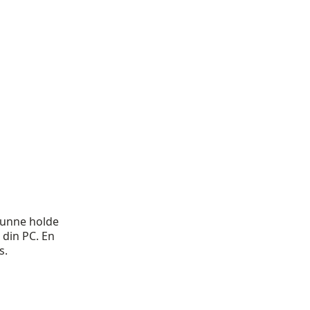
 kunne holde
 din PC. En
s.