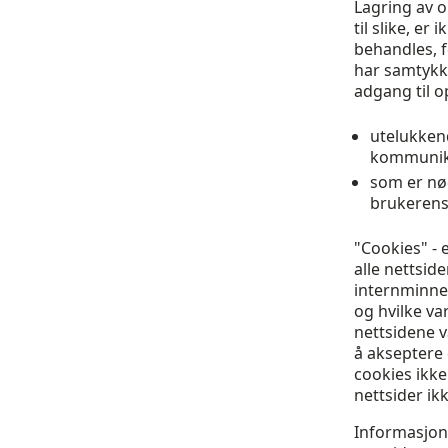
Lagring av o
til slike, e
behandles, 
har samtykke
adgang til o
utelukken
kommunik
som er nø
brukerens 
"Cookies" - 
alle nettside
internminne,
og hvilke va
nettsidene v
å akseptere 
cookies ikke
nettsider ik
Informasjonen