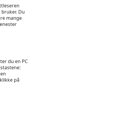
ettleseren
u bruker. Du
være mange
jenester
tter du en PC
istastene:
 en
klikke på