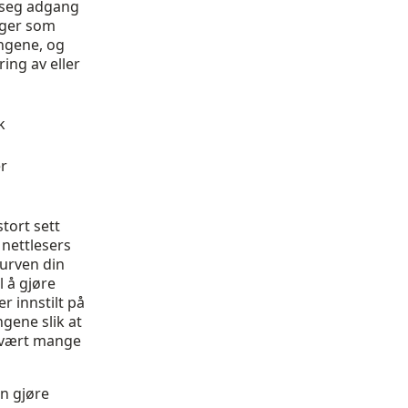
e seg adgang
inger som
ngene, og
ring av eller
k
er
tort sett
 nettlesers
kurven din
l å gjøre
r innstilt på
gene slik at
 svært mange
an gjøre