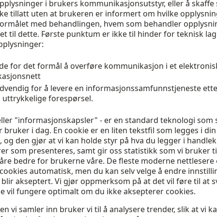
pplysninger i brukers kommunikasjonsutstyr, eller å skaff
r ikke tillatt uten at brukeren er informert om hvilke opplysn
formålet med behandlingen, hvem som behandler opplysni
t til dette. Første punktum er ikke til hinder for teknisk lag
pplysninger:
de for det formål å overføre kommunikasjon i et elektronis
asjonsnett
dvendig for å levere en informasjonssamfunnstjeneste ett
uttrykkelige forespørsel.
eller "informasjonskapsler" - er en standard teknologi som s
r bruker i dag. En cookie er en liten tekstfil som legges i din
 og den gjør at vi kan holde styr på hva du legger i handle
rer som presenteres, samt gir oss statistikk som vi bruker ti
åre bedre for brukerne våre. De fleste moderne nettlesere e
cookies automatisk, men du kan selv velge å endre innstillin
 blir akseptert. Vi gjør oppmerksom på at det vil føre til at
ke vil fungere optimalt om du ikke aksepterer cookies.
 vi samler inn bruker vi til å analysere trender, slik at vi k