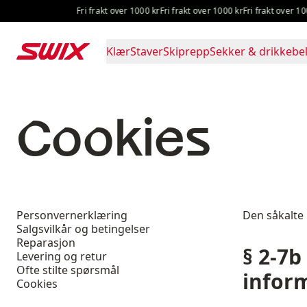
Hopp til innhold
Fri frakt over 1000 kr
Fri frakt over 1000 kr
Fri frakt over 1000 kr
Klær
Staver
Skiprepp
Sekker & drikkebel
Cookies
Personvernerklæring
Den såkalte 
Salgsvilkår og betingelser
Reparasjon
§ 2-7b
Levering og retur
Ofte stilte spørsmål
infor
Cookies