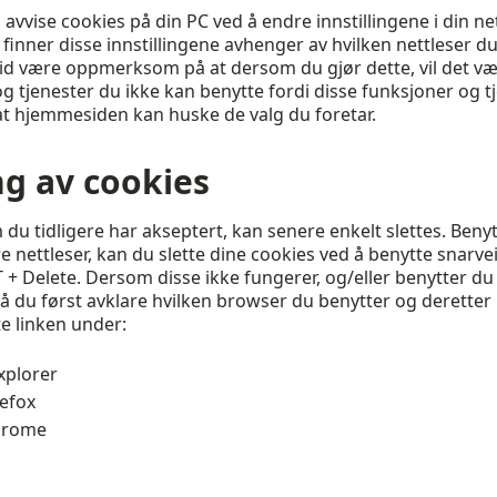
d avvise cookies på din PC ved å endre innstillingene i din n
 finner disse innstillingene avhenger av hvilken nettleser d
rtid være oppmerksom på at dersom du gjør dette, vil det 
g tjenester du ikke kan benytte fordi disse funksjoner og t
at hjemmesiden kan huske de valg du foretar.
ng av cookies
du tidligere har akseptert, kan senere enkelt slettes. Beny
 nettleser, kan du slette dine cookies ved å benytte snarve
 + Delete. Dersom disse ikke fungerer, og/eller benytter du
du først avklare hvilken browser du benytter og deretter 
e linken under:
xplorer
refox
hrome