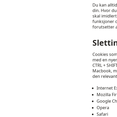
Du kan allti
din. Hvor du
skal imidle
funksjoner o
forutsetter 
Sletti
Cookies som 
med en nyere
CTRL + SHIFT
Macbook, må 
den relevant
Internet E
Mozilla Fi
Google C
Opera
Safari