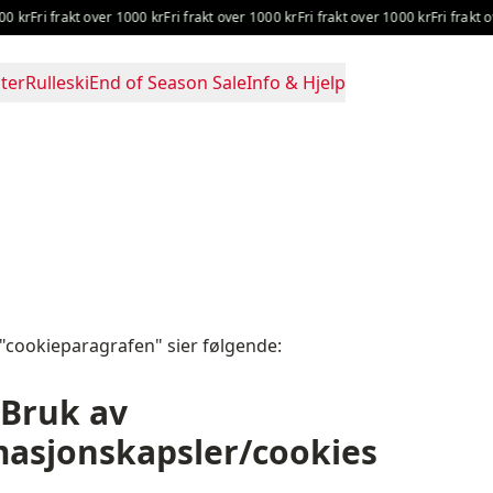
Fri frakt over 1000 kr
Fri frakt over 1000 kr
Fri frakt over 1000 kr
Fri frakt over 
ter
Rulleski
End of Season Sale
Info & Hjelp
"cookieparagrafen" sier følgende:
 Bruk av
masjonskapsler/cookies