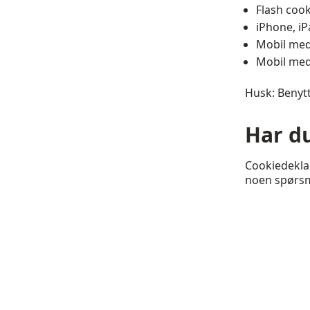
Flash cook
iPhone, iP
Mobil med
Mobil me
Husk: Benytt
Har d
Cookiedekla
noen spørsmå