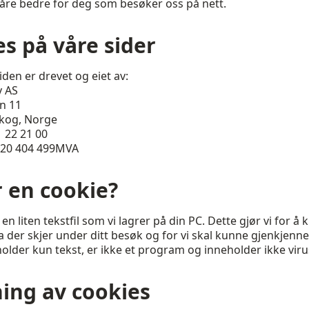
åre bedre for deg som besøker oss på nett.
s på våre sider
den er drevet og eiet av:
y AS
n 11
kog, Norge
1 22 21 00
920 404 499MVA
 en cookie?
en liten tekstfil som vi lagrer på din PC. Dette gjør vi for å
 der skjer under ditt besøk og for vi skal kunne gjenkjenne
older kun tekst, er ikke et program og inneholder ikke viru
ing av cookies