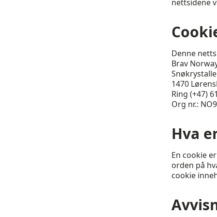
nettsidene v
Cookie
Denne nettsi
Brav Norwa
Snøkrystalle
1470 Lørens
Ring (+47) 6
Org nr.: NO
Hva er
En cookie er 
orden på hva
cookie inneh
Avvisn